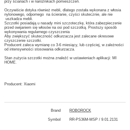
przy ścianach
i w
narożnikach
pomieszczeń.
Oczywiście dotyka również
mebli,
dlatego
została wykonana z
włosia
nylonowego
, odpornego
na ścieranie
, czyści
skutecznie
,
ale nie
uszkadza
mebli.
Szczotki posiadają u nasady
mini szczoteczkę, która
zabezpieczenie
przed
owijaniem się
włosów na
osi
pod
szczotką
.
Prostszy
sposób
wykonywania
regularnego czyszczenia
Aby
zwiększyć skuteczność
odkurzacza
jest zalecane
okresowe
czyszczenie
szczotki.
Producent
zaleca wy
mianę co
3-6
miesiący
,
lub częściej
, w zależności
od intensywności
stosowania
odkurzacza.
Stan
zużycia
szczotki
można znaleźć w
ustawieniach aplikacji: MI
HOME
.
Producent:
Xiaomi
Brand
ROBOROCK
Symbol
RR-PS36M-MSP / 9.01.2131