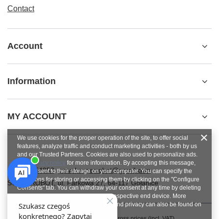
Contact
Account
Information
MY ACCOUNT
We use cookies for the proper operation of the site, to offer social
features, analyze traffic and conduct marketing activities - both by us
and our Trusted Partners. Cookies are also used to personalize ads.
See
privacy policy
for more information. By accepting this message,
+48784454053
pawel.superrobot@gmail.com
you consent to their storage on your computer. You can specify the
conditions for storing or accessing them by clicking on the "Configure
SUPERROBOT
,
ul. Parkowa 27
,
64-117
Gołanice
Consents" tab. You can withdraw your consent at any time by deleting
cookies from your browser from the respective end device. More
information on terms and conditions and privacy can also be found on
Google's Privacy and Terms page
.
In the store we present the gross prices (incl. VAT).