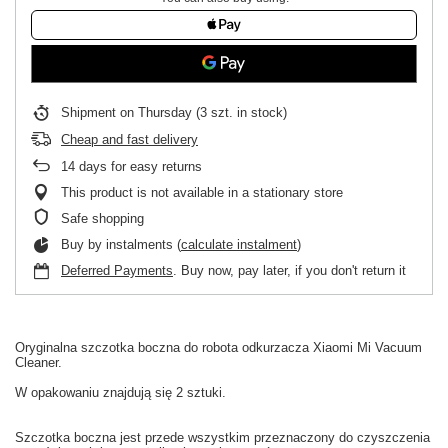
Shipment
on Thursday
(3 szt. in stock)
Cheap and fast delivery
14
days for easy returns
This product is not available in a stationary store
Safe shopping
Buy by instalments (
calculate instalment
)
Deferred Payments
. Buy now, pay later, if you don't return it
Oryginalna
szczotka boczna
do
robota odkurzacza
Xiaomi
Mi
Vacuum
Cleaner.
W
opakowaniu
znajdują się 2 sztuki
.
Szczotka boczna
jest
przede wszystkim
przeznaczony do czyszczenia