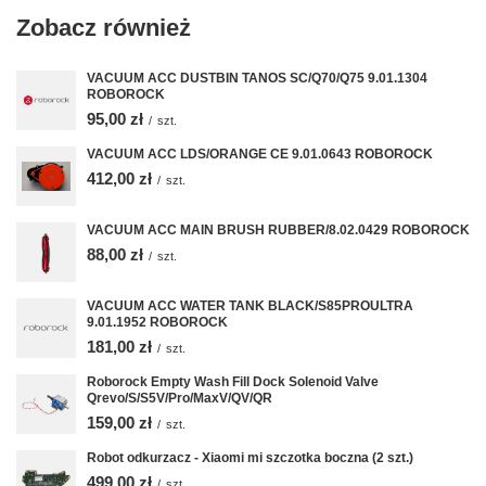
Zobacz również
VACUUM ACC DUSTBIN TANOS SC/Q70/Q75 9.01.1304
ROBOROCK
95,00 zł
/
szt.
VACUUM ACC LDS/ORANGE CE 9.01.0643 ROBOROCK
412,00 zł
/
szt.
VACUUM ACC MAIN BRUSH RUBBER/8.02.0429 ROBOROCK
88,00 zł
/
szt.
VACUUM ACC WATER TANK BLACK/S85PROULTRA
9.01.1952 ROBOROCK
181,00 zł
/
szt.
Roborock Empty Wash Fill Dock Solenoid Valve
Qrevo/S/S5V/Pro/MaxV/QV/QR
159,00 zł
/
szt.
Robot odkurzacz - Xiaomi mi szczotka boczna (2 szt.)
499,00 zł
/
szt.