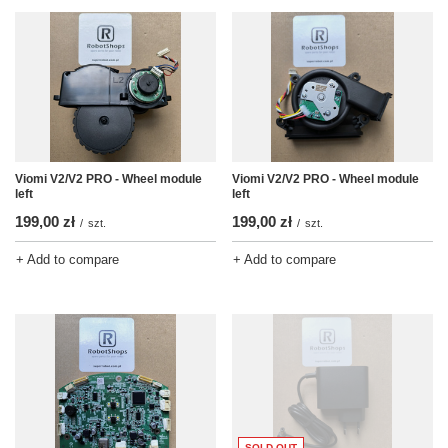
Viomi V2/V2 PRO - Wheel module
Viomi V2/V2 PRO - Wheel module
left
left
199,00 zł
199,00 zł
/
szt.
/
szt.
+ Add to compare
+ Add to compare
SOLD OUT