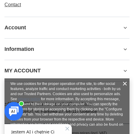
Contact
Account
Information
MY ACCOUNT
We use cookies for the proper operation of the site, to offer social
features, analyze traffic and conduct marketing activities - both by us
and our Trusted Partners. Cookies are also used to personalize ads.
See
privacy policy
for more information. By accepting this message,
+48784454053
pawel.superrobot@gmail.com
you consent to their storage on your computer. You can specify the
conditions for storing or accessing them by clicking on the "Configure
SUPERROBOT
,
ul. Parkowa 27
,
64-117
Gołanice
Consents" tab. You can withdraw your consent at any time by deleting
cookies from your browser from the respective end device. More
information on terms and conditions and privacy can also be found on
Google's Privacy and Terms page
.
In the store we present the gross prices (incl. VAT).