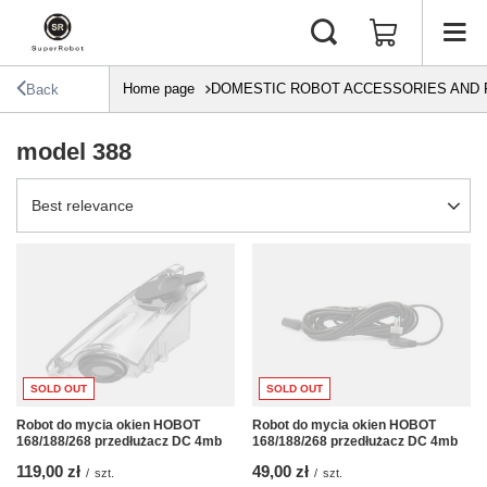
Home page
DOMESTIC ROBOT ACCESSORIES AND 
Back
model 388
Change sorting
Best relevance
SOLD OUT
SOLD OUT
Robot do mycia okien HOBOT
Robot do mycia okien HOBOT
168/188/268 przedłużacz DC 4mb
168/188/268 przedłużacz DC 4mb
119,00 zł
49,00 zł
/
szt.
/
szt.