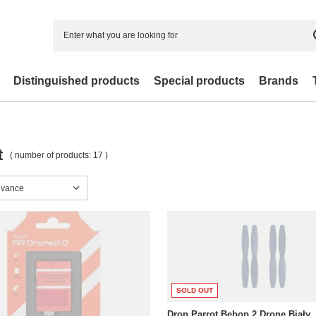
Distinguished products
Special products
Brands
t
( number of products:
17
)
sorting
evance
SOLD OUT
Dron Parrot Bebop 2 Drone Biały