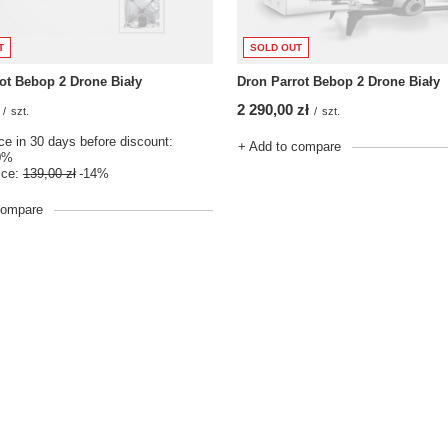
T
SOLD OUT
ot Bebop 2 Drone Biały
Dron Parrot Bebop 2 Drone Biały
2 290,00 zł
/
szt.
/
szt.
ce in 30 days before discount:
+ Add to compare
0%
ice:
139,00 zł
-14%
compare