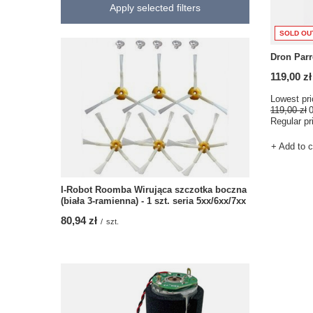
Apply selected filters
SOLD OU
Dron Parr
119,00 zł
Lowest pri
119,00 zł
Regular pr
+ Add to 
I-Robot Roomba Wirująca szczotka boczna
(biała 3-ramienna) - 1 szt. seria 5xx/6xx/7xx
80,94 zł
/
szt.