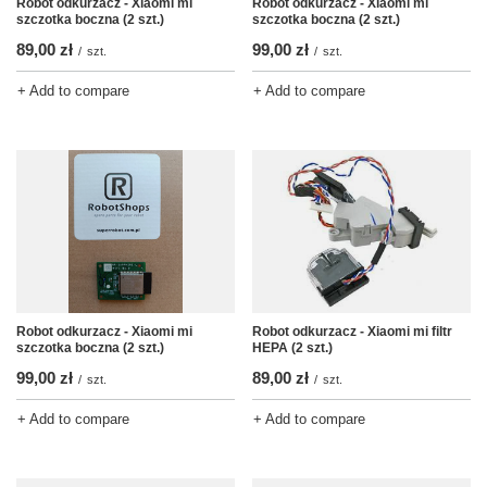
Robot odkurzacz - Xiaomi mi
Robot odkurzacz - Xiaomi mi
szczotka boczna (2 szt.)
szczotka boczna (2 szt.)
89,00 zł
99,00 zł
/
szt.
/
szt.
+ Add to compare
+ Add to compare
Robot odkurzacz - Xiaomi mi
Robot odkurzacz - Xiaomi mi filtr
szczotka boczna (2 szt.)
HEPA (2 szt.)
99,00 zł
89,00 zł
/
szt.
/
szt.
+ Add to compare
+ Add to compare