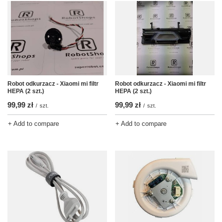
Robot odkurzacz - Xiaomi mi filtr
Robot odkurzacz - Xiaomi mi filtr
HEPA (2 szt.)
HEPA (2 szt.)
99,99 zł
99,99 zł
/
szt.
/
szt.
+ Add to compare
+ Add to compare