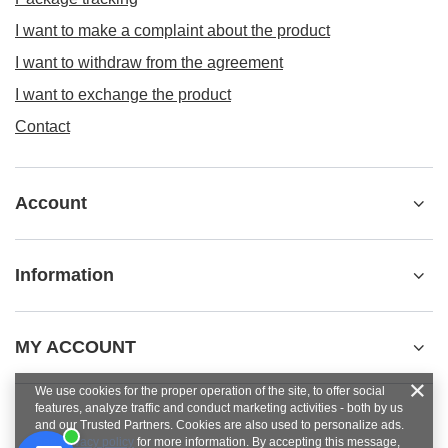
I want to make a complaint about the product
I want to withdraw from the agreement
I want to exchange the product
Contact
Account
Information
MY ACCOUNT
We use cookies for the proper operation of the site, to offer social
features, analyze traffic and conduct marketing activities - both by us
and our Trusted Partners. Cookies are also used to personalize ads.
See
privacy policy
for more information. By accepting this message,