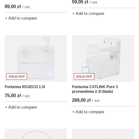
59,00 zł
/
szt.
89,00 zł
/
szt.
+ Add to compare
+ Add to compare
SOLD OUT
SOLD OUT
Fontanna ROJECO 1.5l
Fontanna CATLINK Pure 3
przewodowa 2.3l (biała)
75,00 zł
/
szt.
269,00 zł
/
szt.
+ Add to compare
+ Add to compare