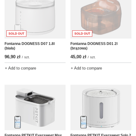
SOLD OUT
SOLD OUT
Fontanna DOGNESS D07 1.8l
Fontanna DOGNESS D01 2l
(biała)
(brązowa)
96,90 zł
45,00 zł
/
szt.
/
szt.
+ Add to compare
+ Add to compare
Fontanna PETKIT Eversweet Max
Fontanna PETKIT Eversweet Solo 2