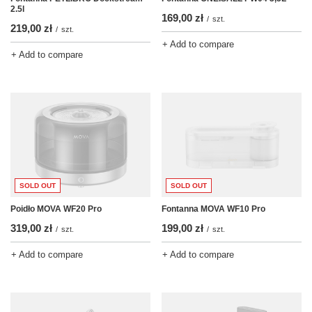
2.5l
169,00 zł
/
szt.
219,00 zł
/
szt.
+ Add to compare
+ Add to compare
SOLD OUT
SOLD OUT
Poidło MOVA WF20 Pro
Fontanna MOVA WF10 Pro
319,00 zł
199,00 zł
/
szt.
/
szt.
+ Add to compare
+ Add to compare