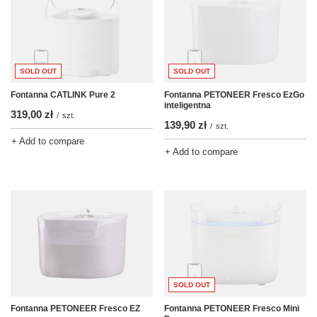
SOLD OUT
SOLD OUT
Fontanna CATLINK Pure 2
Fontanna PETONEER Fresco EzGo
inteligentna
319,00 zł
/
szt.
139,90 zł
/
szt.
+ Add to compare
+ Add to compare
SOLD OUT
Fontanna PETONEER Fresco EZ
Fontanna PETONEER Fresco Mini