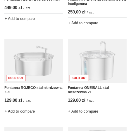
inteligentna
449,00 zł
/
szt.
259,00 zł
/
szt.
+ Add to compare
+ Add to compare
SOLD OUT
SOLD OUT
Fontanna ROJECO stal nierdzewna
Fontanna ONEISALL stal
3.2l
nierdzewna 2l
129,00 zł
129,00 zł
/
szt.
/
szt.
+ Add to compare
+ Add to compare