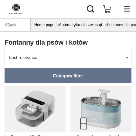
Home page
Automatyka dla zwierząt
Fontanny dla ps
Back
Fontanny dla psów i kotów
Change sorting
Best relevance
Category filter