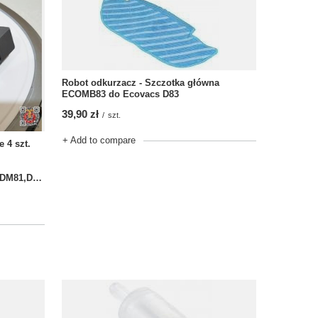
Robot odkurzacz - Szczotka główna
ECOMB83 do Ecovacs D83
39,90 zł
/
szt.
+ Add to compare
 4 szt.
DA610/MARVEL,DR95,DR96,DR98,DM81,DN78,DM88