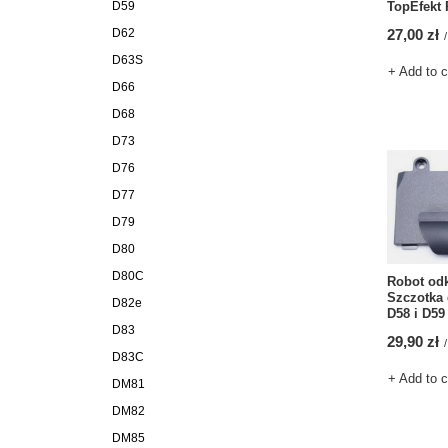
TopEfekt
D59
27,00 zł
D62
/
D63S
+ Add to 
D66
D68
D73
D76
D77
D79
D80
D80C
Robot od
Szczotka 
D82e
D58 i D59
D83
29,90 zł
/
D83C
+ Add to 
DM81
DM82
DM85