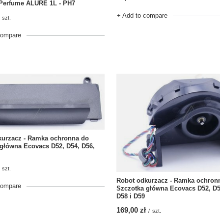
 Perfume ALURE 1L - PH7
+ Add to compare
szt.
compare
kurzacz - Ramka ochronna do
główna Ecovacs D52, D54, D56,
szt.
Robot odkurzacz - Ramka ochron
compare
Szczotka główna Ecovacs D52, D5
D58 i D59
169,00 zł
/
szt.