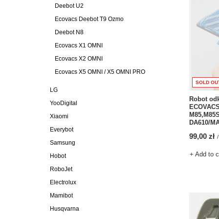
Deebot U2
Ecovacs Deebot T9 Ozmo
Deebot N8
Ecovacs X1 OMNI
Ecovacs X2 OMNI
Ecovacs X5 OMNI / X5 OMNI PRO
SOLD OU
LG
Robot odk
YooDigital
ECOVACS 
M85,M85S
Xiaomi
Everybot
99,00 zł
/
Samsung
+ Add to 
Hobot
RoboJet
Electrolux
Mamibot
Husqvarna