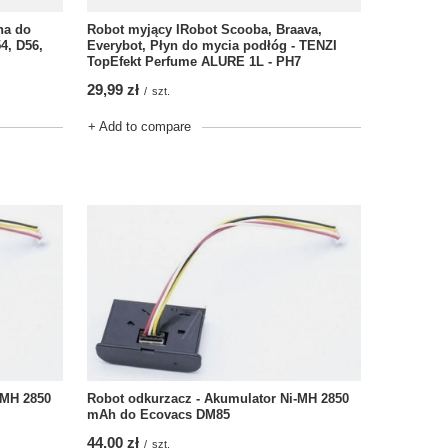
na do
Robot myjący IRobot Scooba, Braava,
4, D56,
Everybot, Płyn do mycia podłóg - TENZI
TopEfekt Perfume ALURE 1L - PH7
29,99 zł
/
szt.
+ Add to compare
-MH 2850
Robot odkurzacz - Akumulator Ni-MH 2850
mAh do Ecovacs DM85
44,00 zł
/
szt.