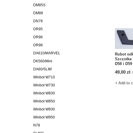
DM85S
DM88
DN78
DR95
DR96
DR98
DA610/MARVEL
Robot od
Szczotka 
DK560/Mini
D58 i D59
DA60/SLIM
49,00 zł
/
Winbot W710
+ Add to 
Winbot W730
Winbot W830
Winbot W850
Winbot W930
Winbot W950
N78