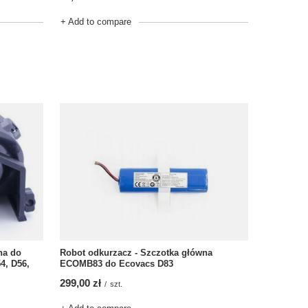
+ Add to compare
na do
Robot odkurzacz - Szczotka główna
4, D56,
ECOMB83 do Ecovacs D83
299,00 zł
/
szt.