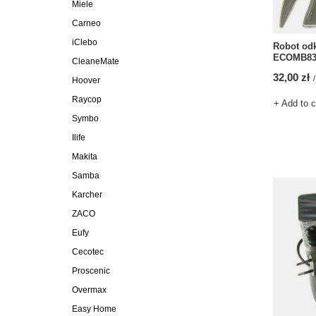
Miele
Carneo
iClebo
Robot odk
ECOMB83 
CleaneMate
32,00 zł
/
Hoover
Raycop
+ Add to 
Symbo
Ilife
Makita
Samba
Karcher
ZACO
Eufy
Cecotec
Proscenic
Overmax
Easy Home