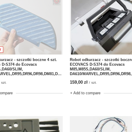
T
urzacz - szczotki boczne 4 szt.
Robot odkurzacz - szczotki boczne
D-S374 do Ecovacs
ECOVACS D-S374 do Ecovacs
,DA60/SLIM,
M85,M85S,DA60/SLIM,
DA610/MARVEL,DR95,DR96,DR98,DM81,DN78,DM88
159,00 zł
szt.
/
szt.
compare
+ Add to compare