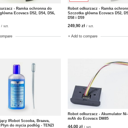
kurzacz - Ramka ochronna do
Robot odkurzacz - Ramka ochron
główna Ecovacs D52, D54, D56,
Szczotka główna Ecovacs D52, D5
D58 i D59
249,90 zł
/
szt.
/
szt.
compare
+ Add to compare
Robot odkurzacz - Akumulator Ni
mAh do Ecovacs DM85
ący IRobot Scooba, Braava,
 Płyn do mycia podłóg - TENZI
44,00 zł
/
szt.