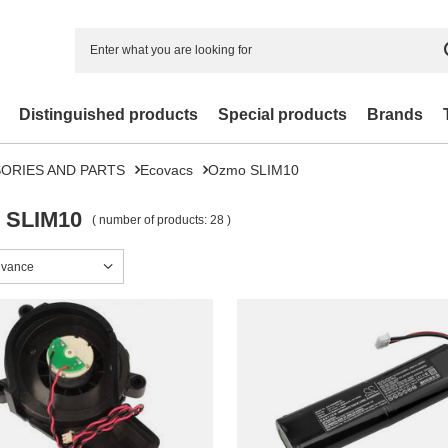
Distinguished products
Special products
Brands
ORIES AND PARTS
Ecovacs
Ozmo SLIM10
 SLIM10
( number of products:
28
)
sorting
evance