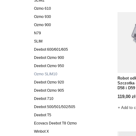
SLIM2
Ozmo 610
Ozmo 930
Ozmo 900
N79
SLIM
Deebot 600/601/605
Deebot Ozmo 900
Deebot Ozmo 950
Ozmo SLIM10
Robot od
Deebot Ozmo 920
Szczotka 
D58 i D59
Deebot Ozmo 905
119,00 zł
Deebot 710
Deebot 500/501/502/505
+ Add to 
Deebot T5
Ecovacs Deebot T8 Ozmo
Winbot X