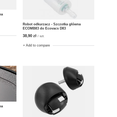
na
Robot odkurzacz - Szczotka główna
ECOMB83 do Ecovacs D83
38,90 zł
/
szt.
+ Add to compare
na