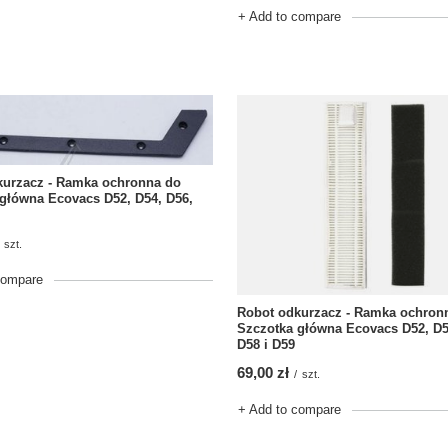
+ Add to compare
kurzacz - Ramka ochronna do
główna Ecovacs D52, D54, D56,
szt.
compare
Robot odkurzacz - Ramka ochron
Szczotka główna Ecovacs D52, D5
D58 i D59
69,00 zł
/
szt.
+ Add to compare