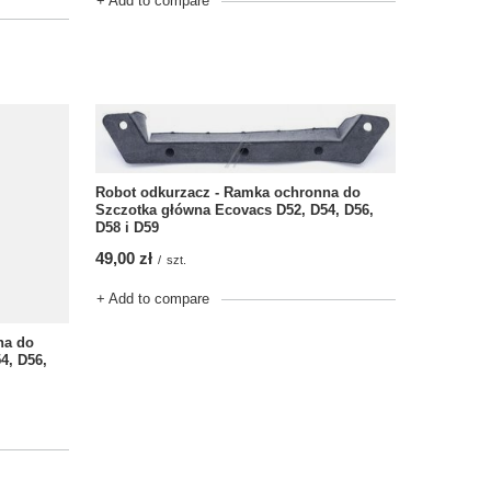
+ Add to compare
Robot odkurzacz - Ramka ochronna do
Szczotka główna Ecovacs D52, D54, D56,
D58 i D59
49,00 zł
/
szt.
+ Add to compare
na do
4, D56,