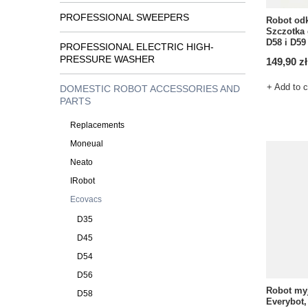
PROFESSIONAL SWEEPERS
Robot od
Szczotka 
D58 i D59
PROFESSIONAL ELECTRIC HIGH-
PRESSURE WASHER
149,90 zł
+ Add to 
DOMESTIC ROBOT ACCESSORIES AND
PARTS
Replacements
Moneual
Neato
IRobot
Ecovacs
D35
D45
D54
D56
Robot myj
D58
Everybot,