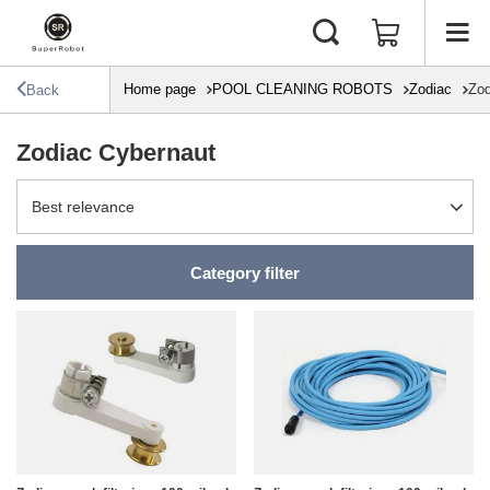
Home page
POOL CLEANING ROBOTS
Zodiac
Zod
Back
Zodiac Cybernaut
Change sorting
Best relevance
Category filter