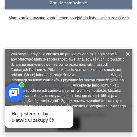
Znajdź zamówienie
Mam zarejestrowane konto i chcę przejść do listy swoich zamówień
Wykorzystujemy pliki cookies do prawidłowego działania serwisu,
aby oferować funkcje społecznościowe, analizować ruch i prowadzić
działania marketingowe - zarówno przez nas, jak i naszych
Zaufanych Partnerów. Pliki cookies służą również do personalizacji
reklam. Więcej informacji znajdziesz w
polityce prywatności
. Więcej
informacji na temat warunków i prywatności można znaleźć także na
+48784966809
info.robotshops@gmail.com
stronie
Prywatność i warunki Google
. Akceptacja tego komunikatu
oznacza zgodę na ich zapisywanie na Twoim komputerze. Możesz
SUPERROBOT
,
ul. Parkowa 27
,
64-117
Gołanice
określić warunki przechowywania lub dostępu do nich klikając w
zakładkę „Konfiguracja zgód”. Zgodę możesz wycofać w dowolnym
momencie poprzez usunięcie plików cookies z przeglądarki z danego
urządzenia końcowego.
W sklepie prezentujemy ceny brutto (z VAT).
Zamknij