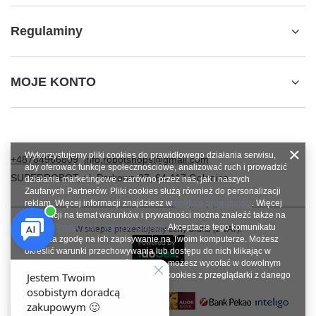
Regulaminy
MOJE KONTO
Wykorzystujemy pliki cookies do prawidłowego działania serwisu,
+48784966809
info.robotshops@gmail.com
aby oferować funkcje społecznościowe, analizować ruch i prowadzić
SUPERROBOT
,
ul. Parkowa 27
,
64-117
Gołanice
działania marketingowe - zarówno przez nas, jak i naszych
Zaufanych Partnerów. Pliki cookies służą również do personalizacji
reklam. Więcej informacji znajdziesz w
polityce prywatności
. Więcej
informacji na temat warunków i prywatności można znaleźć także na
stronie
Prywatność i warunki Google
. Akceptacja tego komunikatu
W sklepie prezentujemy ceny brutto (z VAT).
oznacza zgodę na ich zapisywanie na Twoim komputerze. Możesz
określić warunki przechowywania lub dostępu do nich klikając w
zakładkę „Konfiguracja zgód”. Zgodę możesz wycofać w dowolnym
momencie poprzez usunięcie plików cookies z przeglądarki z danego
urządzenia końcowego.
Zamknij