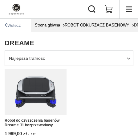
Strona główna
ROBOT ODKURZACZ BASENOWY
D
Wstecz
DREAME
Zmień sortowanie
Najlepsza trafność
Robot do czyszczenia basenów
Dreame J1 bezprzewodowy
1 999,00 zł
/
szt.