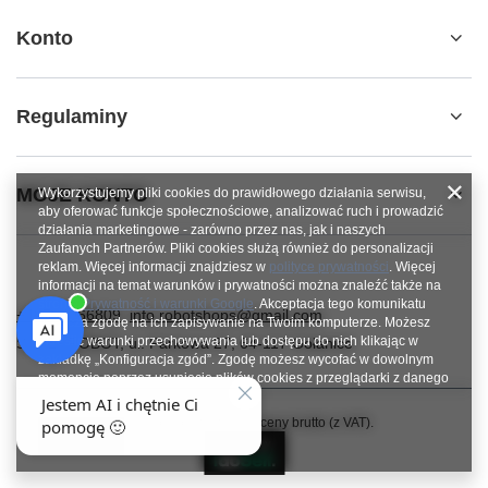
Konto
Regulaminy
MOJE KONTO
Wykorzystujemy pliki cookies do prawidłowego działania serwisu,
aby oferować funkcje społecznościowe, analizować ruch i prowadzić
działania marketingowe - zarówno przez nas, jak i naszych
Zaufanych Partnerów. Pliki cookies służą również do personalizacji
reklam. Więcej informacji znajdziesz w
polityce prywatności
. Więcej
informacji na temat warunków i prywatności można znaleźć także na
stronie
Prywatność i warunki Google
. Akceptacja tego komunikatu
+48784966809
info.robotshops@gmail.com
oznacza zgodę na ich zapisywanie na Twoim komputerze. Możesz
określić warunki przechowywania lub dostępu do nich klikając w
SUPERROBOT
,
ul. Parkowa 27
,
64-117
Gołanice
zakładkę „Konfiguracja zgód”. Zgodę możesz wycofać w dowolnym
momencie poprzez usunięcie plików cookies z przeglądarki z danego
urządzenia końcowego.
W sklepie prezentujemy ceny brutto (z VAT).
Zamknij