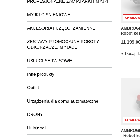
PROFESJONALNE ZAMIATARKI I MYJKI
MYJKI CIŚNIENIOWE
CHWILOW
AKCESORIA I CZĘŚCI ZAMIENNE
AMBROGI
Robot kos
ZESTAWY PROMOCYJNE ROBOTY
11 199,00
ODKURZACZE, MYJACE
+ Dodaj d
USŁUGI SERWISOWE
Inne produkty
Outlet
Urządzenia dla domu automatyczne
DRONY
CHWILOW
Hulajnogi
AMBROGI
- Robot k