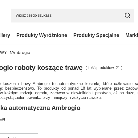
llery
Produkty Wyróżnione
Produkty Specjalne
Marki
AWY
Ambrogio
gio roboty koszące trawę
( ilość produktów:
21
)
 koszenia trawy Ambrogio to automatyczne kosiarki, które całkowicie sa
ąc bezpieczeństwo. To produkty od ponad 18 lat wybierane przez zadowo
w każdym rodzaju ogrodu, zarówno w niewielkich i prostych, aż po duże, 
soczystą zieleń trawnika przy mniejszym zużyciu nawozu.
rka automatyczna Ambrogio
cej