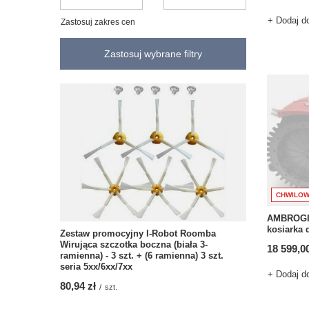
+ Dodaj d
Zastosuj zakres cen
Zastosuj wybrane filtry
CHWILOW
AMBROGIO
kosiarka 
Zestaw promocyjny I-Robot Roomba
Wirująca szczotka boczna (biała 3-
18 599,00
ramienna) - 3 szt. + (6 ramienna) 3 szt.
seria 5xx/6xx/7xx
+ Dodaj d
80,94 zł
/
szt.