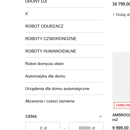
DRONY DJI
16 799,00
X
+ Dodaj d
ROBOT ODURZACZ
ROBOTY CZWORONOŻNE
ROBOTY HUMANOIDALNE
Robot domycia okien
Automatyka dla domu
Urządenia dla domu automatyczne
Akcesoria i czesci zamiene
CHWILOW
AMBROGIO
CENA
m2
9 999,00 
zł
-
zł