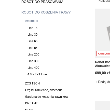
Zmień s
Najlepsz
ROBOT DO PRASOWANIA
ROBOT DO KOSZENIA TRAWY
Ambrogio
Line 15
Line 30
Line 60
Line 85
CHWILOW
Line 200
Line 300
Robot kos
Akumulato
Line 400
699,00 zł
4.0 NEXT Line
+ Dodaj d
ZCS TECH
Części zamienne, akcesoria
Gardena do koszenia trawników
DREAME