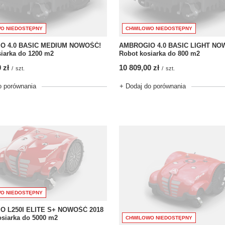
O NIEDOSTĘPNY
CHWILOWO NIEDOSTĘPNY
O 4.0 BASIC MEDIUM NOWOŚĆ!
AMBROGIO 4.0 BASIC LIGHT NO
iarka do 1200 m2
Robot kosiarka do 800 m2
 zł
10 809,00 zł
/
szt.
/
szt.
o porównania
+ Dodaj do porównania
O NIEDOSTĘPNY
O L250I ELITE S+ NOWOŚĆ 2018
osiarka do 5000 m2
CHWILOWO NIEDOSTĘPNY