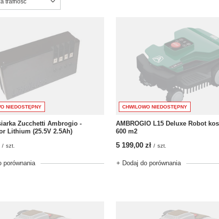
ortowanie
a trafność
CHWILOWO NIEDOSTĘPNY
O NIEDOSTĘPNY
AMBROGIO L15 Deluxe Robot kos
iarka Zucchetti Ambrogio -
600 m2
r Lithium (25.5V 2.5Ah)
5 199,00 zł
/
szt.
/
szt.
+ Dodaj do porównania
o porównania