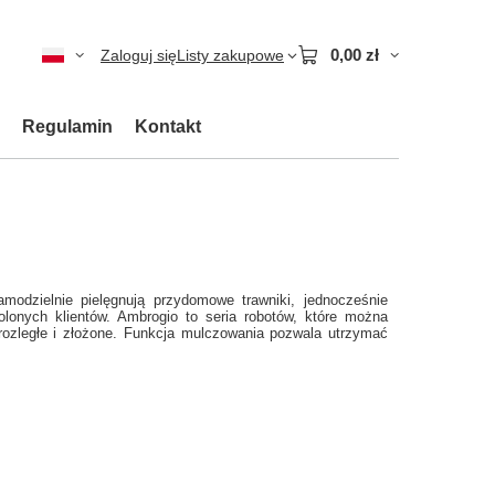
0,00 zł
Zaloguj się
Listy zakupowe
Regulamin
Kontakt
modzielnie pielęgnują przydomowe trawniki, jednocześnie
lonych klientów. Ambrogio to seria robotów, które można
rozległe i złożone. Funkcja mulczowania pozwala utrzymać