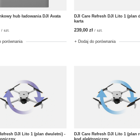
nkowy hub ładowania DJI Avata
DJI Care Refresh DJI Lito 1 (plan d
karta
239,00 zł
/
szt.
/
szt.
o porównania
+ Dodaj do porównania
efresh DJI Lito 1 (plan dwuletni) -
DJI Care Refresh DJI Lito 1 (plan r
roniczny
kod elektroniczny