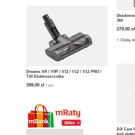
Dwukieru
360
279,00 zł
+ Dodaj d
Dreame XR / V9P / V11 / V12 / V12 PRO /
T20 Elektroszczotka
399,00 zł
/
szt.
DJI Care R
kod elekt