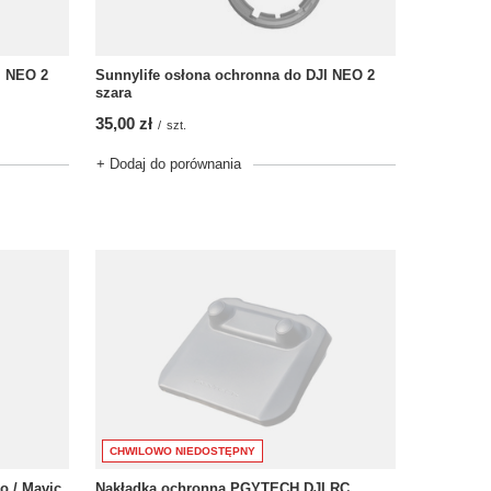
I NEO 2
Sunnylife osłona ochronna do DJI NEO 2
szara
35,00 zł
/
szt.
+ Dodaj do porównania
CHWILOWO NIEDOSTĘPNY
o / Mavic
Nakładka ochronna PGYTECH DJI RC