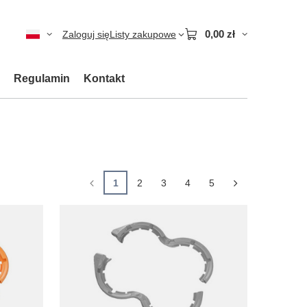
0,00 zł
Zaloguj się
Listy zakupowe
Regulamin
Kontakt
1
2
3
4
5