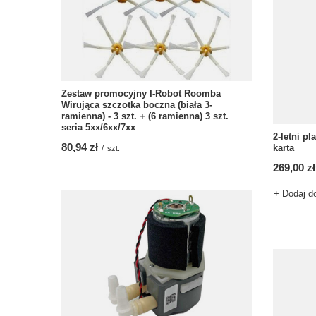
Zestaw promocyjny I-Robot Roomba
Wirująca szczotka boczna (biała 3-
ramienna) - 3 szt. + (6 ramienna) 3 szt.
seria 5xx/6xx/7xx
2-letni p
80,94 zł
karta
/
szt.
269,00 zł
+ Dodaj d