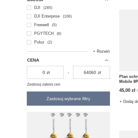
DJI
285
DJI Enterprise
106
Freewell
5
PGYTECH
6
Puluz
2
+ Rozwiń
CENA
zł
-
zł
Plan och
Mobile 8P
Zastosuj zakres cen
45,00 zł
/
Zastosuj wybrane filtry
+ Dodaj d