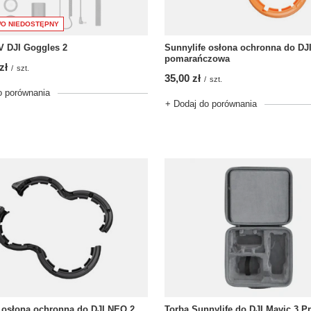
O NIEDOSTĘPNY
V DJI Goggles 2
Sunnylife osłona ochronna do DJ
pomarańczowa
zł
/
szt.
35,00 zł
/
szt.
o porównania
+ Dodaj do porównania
 osłona ochronna do DJI NEO 2
Torba Sunnylife do DJI Mavic 3 Pr