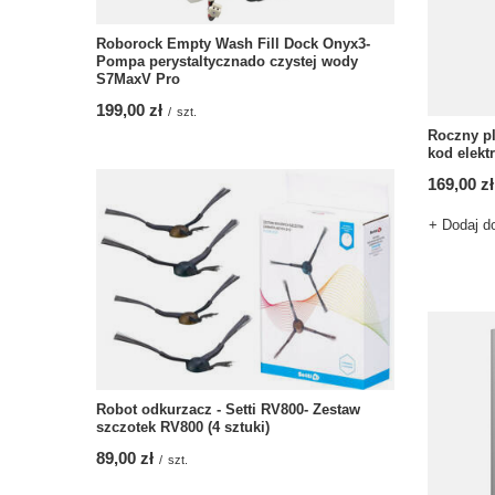
Roborock Empty Wash Fill Dock Onyx3-
Pompa perystaltycznado czystej wody
S7MaxV Pro
199,00 zł
/
szt.
Roczny pl
kod elekt
169,00 zł
+ Dodaj d
Robot odkurzacz - Setti RV800- Zestaw
szczotek RV800 (4 sztuki)
89,00 zł
/
szt.