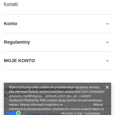
Kontakt
Konto
Regulaminy
MOJE KONTO
Wykorzystujemy pliki cookies do prawidłowego działania serwisu,
+48784966809
info.robotshops@gmail.com
aby oferować funkcje społecznościowe, analizować ruch i prowadzić
SUPERROBOT
,
ul. Parkowa 27
,
64-117
Gołanice
działania marketingowe - zarówno przez nas, jak i naszych
Zaufanych Partnerów. Pliki cookies służą również do personalizacji
reklam. Więcej informacji znajdziesz w
polityce prywatności
. Więcej
informacji na temat warunków i prywatności można znaleźć także na
stronie
Prywatność i warunki Google
. Akceptacja tego komunikatu
W sklepie prezentujemy ceny brutto (z VAT).