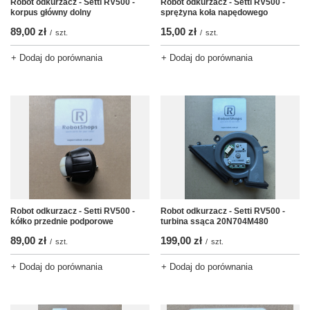
Robot odkurzacz - Setti RV500 -
Robot odkurzacz - Setti RV500 -
sprężyna koła napędowego
korpus główny dolny
15,00 zł
89,00 zł
/
szt.
/
szt.
+ Dodaj do porównania
+ Dodaj do porównania
Robot odkurzacz - Setti RV500 -
Robot odkurzacz - Setti RV500 -
kółko przednie podporowe
turbina ssąca 20N704M480
89,00 zł
199,00 zł
/
szt.
/
szt.
+ Dodaj do porównania
+ Dodaj do porównania