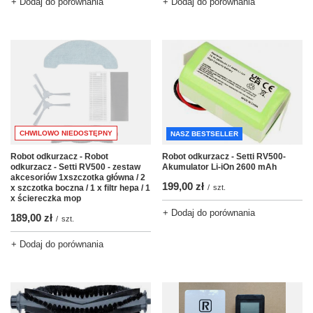
+ Dodaj do porównania
+ Dodaj do porównania
CHWILOWO NIEDOSTĘPNY
NASZ BESTSELLER
Robot odkurzacz - Robot
Robot odkurzacz - Setti RV500-
odkurzacz - Setti RV500 - zestaw
Akumulator Li-iOn 2600 mAh
akcesoriów 1xszczotka główna / 2
199,00 zł
x szczotka boczna / 1 x filtr hepa / 1
/
szt.
x ściereczka mop
+ Dodaj do porównania
189,00 zł
/
szt.
+ Dodaj do porównania