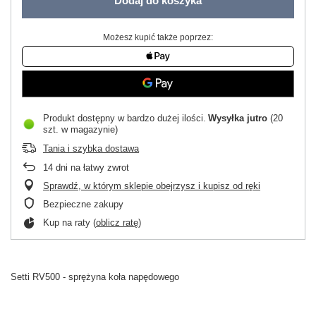
Dodaj do koszyka
Możesz kupić także poprzez:
Produkt dostępny w bardzo dużej ilości
Wysyłka
jutro
(20
szt. w magazynie)
Tania i szybka dostawa
14
dni na łatwy zwrot
Sprawdź, w którym sklepie obejrzysz i kupisz od ręki
Bezpieczne zakupy
Kup na raty (
oblicz ratę
)
Setti RV500 - sprężyna koła napędowego