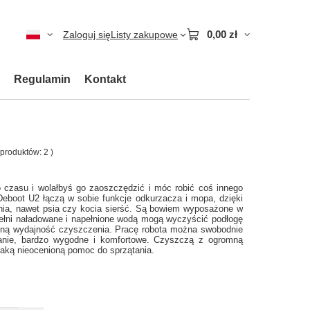
0,00 zł
Zaloguj się
Listy zakupowe
Regulamin
Kontakt
ć produktów:
2
)
czasu i wolałbyś go zaoszczędzić i móc robić coś innego
Deboot U2 łączą w sobie funkcje odkurzacza i mopa, dzięki
enia, nawet psia czy kocia sierść. Są bowiem wyposażone w
pełni naładowane i napełnione wodą mogą wyczyścić podłogę
ną wydajność czyszczenia. Pracę robota można swobodnie
ązanie, bardzo wygodne i komfortowe. Czyszczą z ogromną
aką nieocenioną pomoc do sprzątania.