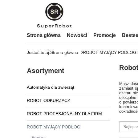
Strona główna
Nowości
Promocje
Bestse
Jesteś tutaj:
Strona główna
ROBOT MYJĄCY PODŁOGI
Robot
Asortyment
Masz dość
Automatyka dla zwierząt
zamiast s
czemu nie
specjalne
ROBOT ODKURZACZ
o powierz
kontrolow
dokładnoś
ROBOT PROFESJONALNY DLA FIRM
ROBOT MYJĄCY PODŁOGI
Zmień s
Najlepsz
Ecovacs