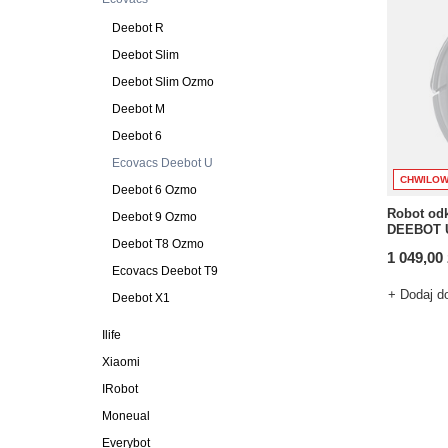
Deebot R
Deebot Slim
Deebot Slim Ozmo
Deebot M
Deebot 6
Ecovacs Deebot U
CHWILOW
Deebot 6 Ozmo
Robot od
Deebot 9 Ozmo
DEEBOT U
Deebot T8 Ozmo
1 049,00 
Ecovacs Deebot T9
+ Dodaj d
Deebot X1
Ilife
Xiaomi
IRobot
Moneual
Everybot