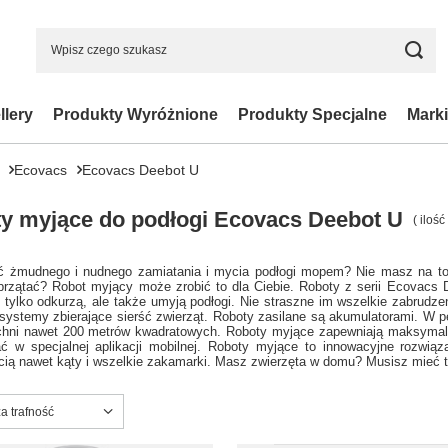
llery
Produkty Wyróżnione
Produkty Specjalne
Marki
Ecovacs
Ecovacs Deebot U
y myjące do podłogi Ecovacs Deebot U
( iloś
 żmudnego i nudnego zamiatania i mycia podłogi mopem? Nie masz na to 
przątać? Robot myjący może zrobić to dla Ciebie. Roboty z serii Ecovacs 
 tylko odkurzą, ale także umyją podłogi. Nie straszne im wszelkie zabrudz
 systemy zbierające sierść zwierząt. Roboty zasilane są akumulatorami. W 
chni nawet 200 metrów kwadratowych. Roboty myjące zapewniają maksymal
ać w specjalnej aplikacji mobilnej. Roboty myjące to innowacyjne rozwi
cią nawet kąty i wszelkie zakamarki. Masz zwierzęta w domu? Musisz mieć t
ortowanie
a trafność