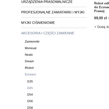
URZĄDZENIA PRASOWALNICZE
Robot odk
do Ecovac
Prawa)
PROFESJONALNE ZAMIATARKI I MYJKI
69,00 zł
/
MYJKI CIŚNIENIOWE
+ Dodaj d
AKCESORIA I CZĘŚCI ZAMIENNE
Zamienniki
Moneual
Neato
Dream
IRobot
Ecovacs
D35
D45
D54
D56
D58