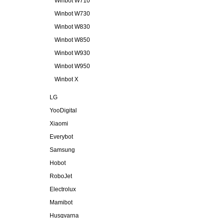
Winbot W710
Winbot W730
Winbot W830
Winbot W850
Winbot W930
Winbot W950
Winbot X
LG
YooDigital
Xiaomi
Everybot
Samsung
Hobot
RoboJet
Electrolux
Mamibot
Husqvarna