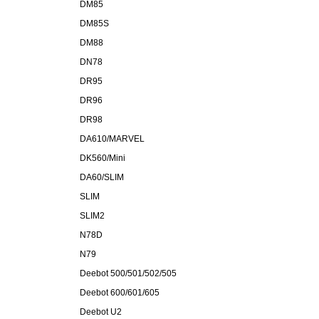
DM85
DM85S
DM88
DN78
DR95
DR96
DR98
DA610/MARVEL
DK560/Mini
DA60/SLIM
SLIM
SLIM2
N78D
N79
Deebot 500/501/502/505
Deebot 600/601/605
Deebot U2