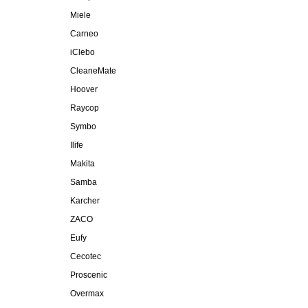
Miele
Carneo
iClebo
CleaneMate
Hoover
Raycop
Symbo
Ilife
Makita
Samba
Karcher
ZACO
Eufy
Cecotec
Proscenic
Overmax