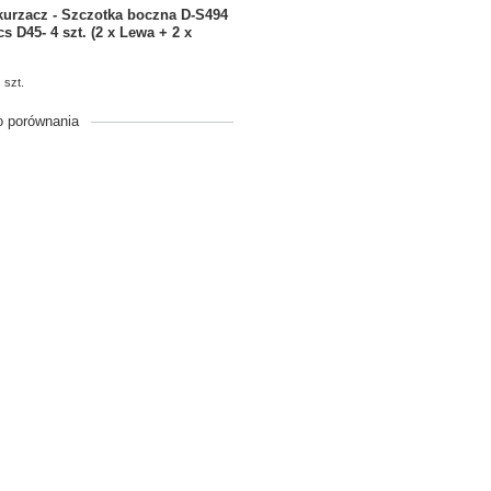
urzacz - Szczotka boczna D-S494
s D45- 4 szt. (2 x Lewa + 2 x
szt.
o porównania