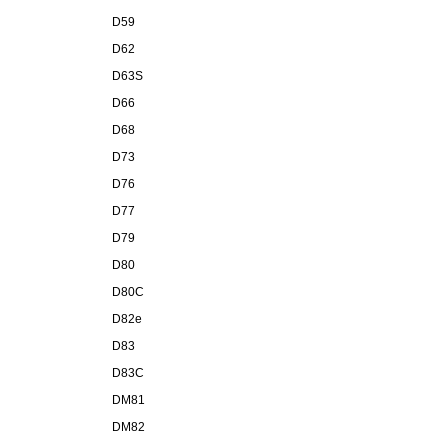
D59
D62
D63S
D66
D68
D73
D76
D77
D79
D80
D80C
D82e
D83
D83C
DM81
DM82