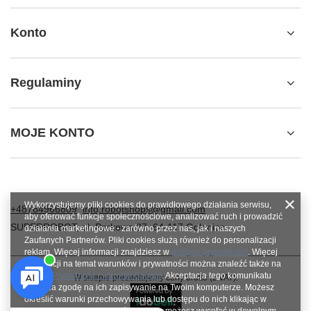
Konto
Regulaminy
MOJE KONTO
Wykorzystujemy pliki cookies do prawidłowego działania serwisu,
+48784966809
info.robotshops@gmail.com
aby oferować funkcje społecznościowe, analizować ruch i prowadzić
SUPERROBOT
,
ul. Parkowa 27
,
64-117
Gołanice
działania marketingowe - zarówno przez nas, jak i naszych
Zaufanych Partnerów. Pliki cookies służą również do personalizacji
reklam. Więcej informacji znajdziesz w
polityce prywatności
. Więcej
informacji na temat warunków i prywatności można znaleźć także na
stronie
Prywatność i warunki Google
. Akceptacja tego komunikatu
W sklepie prezentujemy ceny brutto (z VAT).
oznacza zgodę na ich zapisywanie na Twoim komputerze. Możesz
określić warunki przechowywania lub dostępu do nich klikając w