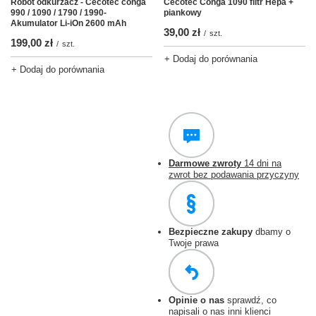
Robot odkurzacz - Cecotec conga
Cecotec Conga 1090 filtr Hepa +
990 / 1090 / 1790 / 1990-
piankowy
Akumulator Li-iOn 2600 mAh
39,00 zł
/
szt.
199,00 zł
/
szt.
+ Dodaj do porównania
+ Dodaj do porównania
Darmowe zwroty
14 dni na
zwrot bez podawania przyczyny
Bezpieczne zakupy
dbamy o
Twoje prawa
Opinie o nas
sprawdź, co
napisali o nas inni klienci