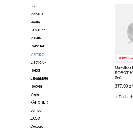
LG
Moneual
Neato
Samsung
Makita
RoboJet
Mamibot
CHWILOW
Electrolux
Mamibot 
Hobot
ROBOT HY
2w1
CleanMate
377,00 zł
Hoover
Miele
+ Dodaj d
KÄRCHER
Symbo
ZACO
Cecotec