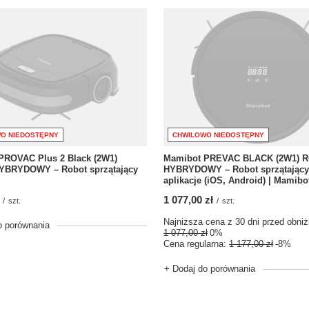
O NIEDOSTĘPNY
CHWILOWO NIEDOSTĘPNY
PROVAC Plus 2 Black (2W1)
Mamibot PREVAC BLACK (2W1) 
BRYDOWY – Robot sprzątający
HYBRYDOWY – Robot sprzątający
aplikacje (iOS, Android) | Mamibo
1 077,00 zł
/
szt.
/
szt.
Najniższa cena z 30 dni przed obniż
o porównania
1 077,00 zł
0%
Cena regularna:
1 177,00 zł
-8%
+ Dodaj do porównania