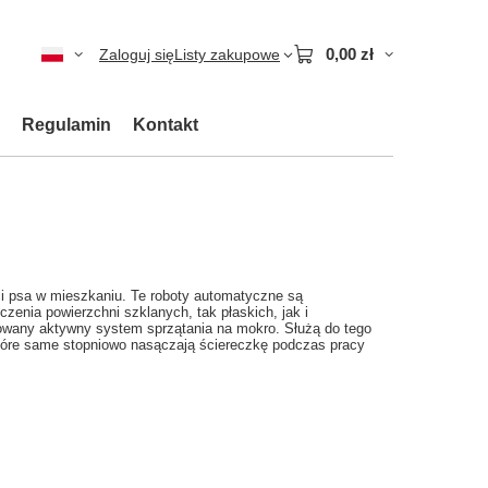
0,00 zł
Zaloguj się
Listy zakupowe
Regulamin
Kontakt
ci psa w mieszkaniu. Te roboty automatyczne są
zenia powierzchni szklanych, tak płaskich, jak i
owany aktywny system sprzątania na mokro. Służą do tego
 które same stopniowo nasączają ściereczkę podczas pracy