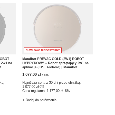
CHWILOWO NIEDOSTĘPNY
ROBOT
Mamibot PREVAC GOLD (2W1) ROBOT
 2w1 na
HYBRYDOWY – Robot sprzątający 2w1 na
t
aplikacje (iOS, Android) | Mamibot
1 077,00 zł
/
szt.
ką:
Najniższa cena z 30 dni przed obniżką:
1 077,00 zł
0%
Cena regularna:
1 177,00 zł
-8%
+ Dodaj do porównania