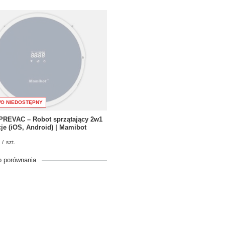
O NIEDOSTĘPNY
PREVAC – Robot sprzątający 2w1
cje (iOS, Android) | Mamibot
/
szt.
o porównania