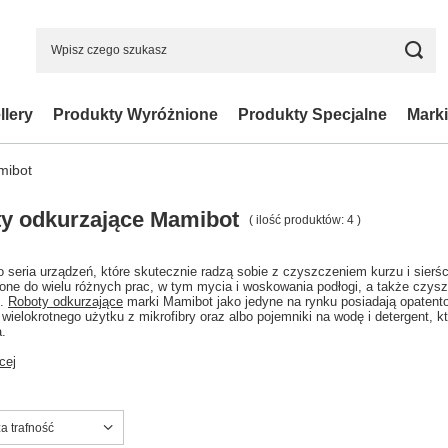
llery
Produkty Wyróżnione
Produkty Specjalne
Marki
mibot
y odkurzające Mamibot
( ilość produktów:
4
)
 seria urządzeń, które skutecznie radzą sobie z czyszczeniem kurzu i sierś
ne do wielu różnych prac, w tym mycia i woskowania podłogi, a także czyszc
h.
Roboty odkurzające
marki Mamibot jako jedyne na rynku posiadają opatent
 wielokrotnego użytku z mikrofibry oraz albo pojemniki na wodę i detergent,
.
cej
ortowanie
a trafność