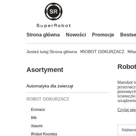
Strona główna
Nowości
Promocje
Bestse
Jesteś tutaj:
Strona główna
ROBOT ODKURZACZ
Ma
Robot
Asortyment
Mamibot to
Automatyka dla zwierząt
przeznaczo
pionowyc
ściereczki
ROBOT ODKURZACZ
urządzenia
Ecovacs
Czytaj wię
Ilife
Xiaomi
Zmień s
Najlepsz
IRobot Roomba