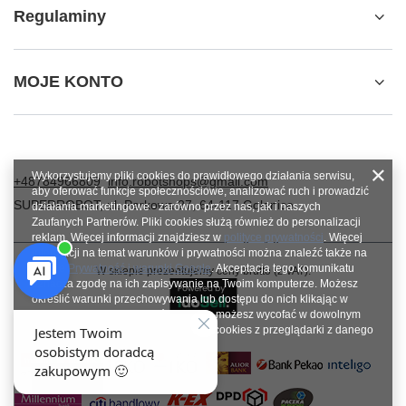
Regulaminy
MOJE KONTO
Wykorzystujemy pliki cookies do prawidłowego działania serwisu,
+48784966809
info.robotshops@gmail.com
aby oferować funkcje społecznościowe, analizować ruch i prowadzić
SUPERROBOT
,
ul. Parkowa 27
,
64-117
Gołanice
działania marketingowe - zarówno przez nas, jak i naszych
Zaufanych Partnerów. Pliki cookies służą również do personalizacji
reklam. Więcej informacji znajdziesz w
polityce prywatności
. Więcej
informacji na temat warunków i prywatności można znaleźć także na
stronie
Prywatność i warunki Google
. Akceptacja tego komunikatu
W sklepie prezentujemy ceny brutto (z VAT).
oznacza zgodę na ich zapisywanie na Twoim komputerze. Możesz
określić warunki przechowywania lub dostępu do nich klikając w
zakładkę „Konfiguracja zgód”. Zgodę możesz wycofać w dowolnym
momencie poprzez usunięcie plików cookies z przeglądarki z danego
urządzenia końcowego.
Zamknij