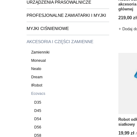
URZĄDZENIA PRASOWALNICZE
akcesoria
głównej
PROFESJONALNE ZAMIATARKI I MYJKI
219,00 zł
MYJKI CIŚNIENIOWE
+ Dodaj d
AKCESORIA I CZĘŚCI ZAMIENNE
Zamienniki
Moneual
Neato
Dream
IRobot
Ecovacs
D35
D45
D54
Robot odk
siatkowy
D56
19,99 zł
/
D58