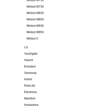
Winbot W710
Winbot W730
Winbot W830
Winbot W850
Winbot W930
Winbot W950
Winbot X
LG
YooDigital
Xiaomi
Everybot
Samsung
Hobot
RoboJet
Electrolux
Mamibot
Husqvarna