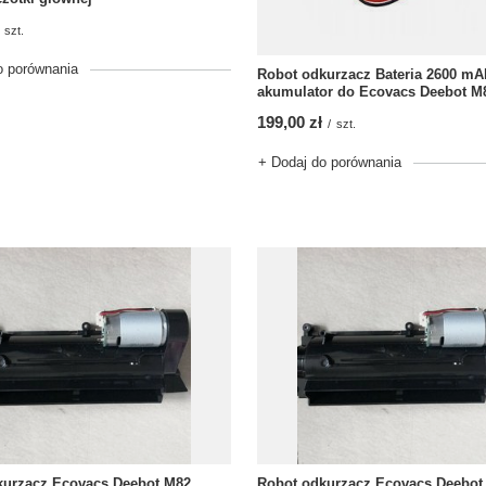
szt.
o porównania
Robot odkurzacz Bateria 2600 mA
akumulator do Ecovacs Deebot M
199,00 zł
/
szt.
+ Dodaj do porównania
kurzacz Ecovacs Deebot M82
Robot odkurzacz Ecovacs Deebot