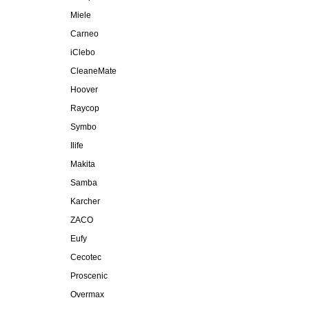
Miele
Carneo
iClebo
CleaneMate
Hoover
Raycop
Symbo
Ilife
Makita
Samba
Karcher
ZACO
Eufy
Cecotec
Proscenic
Overmax