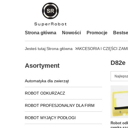
Strona główna
Nowości
Promocje
Bestse
Jesteś tutaj:
Strona główna
AKCESORIA I CZĘŚCI ZAM
D82e
Asortyment
Zmień s
Najlepsz
Automatyka dla zwierząt
ROBOT ODKURZACZ
ROBOT PROFESJONALNY DLA FIRM
ROBOT MYJĄCY PODŁOGI
Robot od
ramka szc