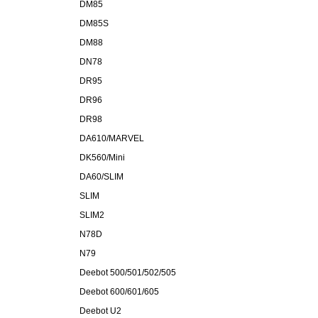
DM85
DM85S
DM88
DN78
DR95
DR96
DR98
DA610/MARVEL
DK560/Mini
DA60/SLIM
SLIM
SLIM2
N78D
N79
Deebot 500/501/502/505
Deebot 600/601/605
Deebot U2