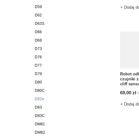
D59
+ Dodaj d
D62
D63S
D66
D68
D73
D76
D77
D79
Robot od
czujniki 
D80
cliff senso
D80C
69,00 zł
/
D82e
+ Dodaj d
D83
D83C
DM81
DM82