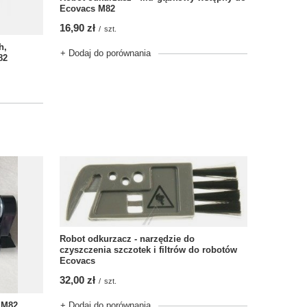
Ecovacs M82
16,90 zł
/
szt.
h,
+ Dodaj do porównania
82
Robot odkurzacz - narzędzie do
czyszczenia szczotek i filtrów do robotów
Ecovacs
32,00 zł
/
szt.
+ Dodaj do porównania
 M82