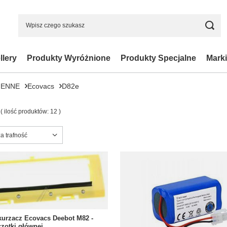
llery
Produkty Wyróżnione
Produkty Specjalne
Marki
IENNE
Ecovacs
D82e
( ilość produktów:
12
)
ortowanie
a trafność
kurzacz Ecovacs Deebot M82 -
zotki głównej