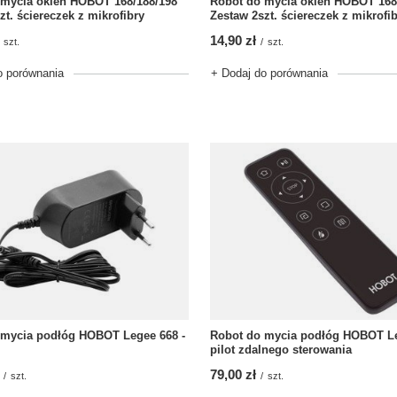
 mycia okien HOBOT 168/188/198
Robot do mycia okien HOBOT 168
zt. ściereczek z mikrofibry
Zestaw 2szt. ściereczek z mikrofi
14,90 zł
szt.
/
szt.
o porównania
+ Dodaj do porównania
 mycia podłóg HOBOT Legee 668 -
Robot do mycia podłóg HOBOT Le
pilot zdalnego sterowania
79,00 zł
/
szt.
/
szt.