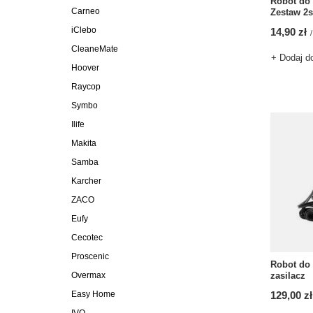
Robot do
Carneo
Zestaw 2s
iClebo
14,90 zł
/
CleaneMate
+ Dodaj d
Hoover
Raycop
Symbo
Ilife
Makita
Samba
Karcher
ZACO
Eufy
Cecotec
Proscenic
Robot do
Overmax
zasilacz
Easy Home
129,00 zł