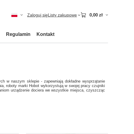
0,00 zł
Zaloguj się
Listy zakupowe
Regulamin
Kontakt
ych w naszym sklepie - zapewniają dokładne wysprzątanie
a, roboty marki Hobot wykorzystują w swojej pracy czujniki
zaniom urządzenie dociera we wszystkie miejsca, czyszcząc