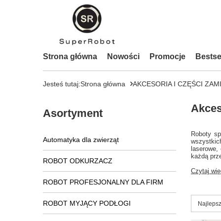
Strona główna
Nowości
Promocje
Bestse
Jesteś tutaj:
Strona główna
AKCESORIA I CZĘŚCI ZAM
Akces
Asortyment
Roboty sp
Automatyka dla zwierząt
wszystkic
laserowe,
każdą prze
ROBOT ODKURZACZ
Czytaj wię
ROBOT PROFESJONALNY DLA FIRM
ROBOT MYJĄCY PODŁOGI
Zmień s
Najlepsz