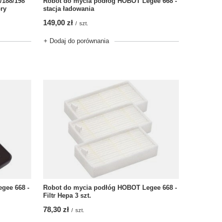
/188/198
Robot do mycia podłóg HOBOT Legee 668 -
bry
stacja ładowania
149,00 zł
/
szt.
+ Dodaj do porównania
gee 668 -
Robot do mycia podłóg HOBOT Legee 668 -
Filtr Hepa 3 szt.
78,30 zł
/
szt.