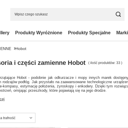
llery
Produkty Wyróżnione
Produkty Specjalne
Marki
IENNE
Hobot
oria i części zamienne Hobot
( ilość produktów:
33
)
rzątające Hobot - podobnie jak odkurzacze i mopy innych marek dostępn
h rodzajów podłóg. Jak przystało na zaawansowane technologiczne urządzeni
 e-kompasy, estymację położenia, żyroskopy i enkodery. Dzięki tym rozwią
strzeń, omijając przeszkody, które pojawiają się na jego drodze.
cej
ortowanie
a trafność