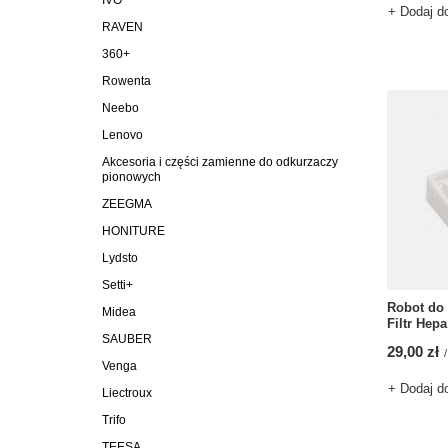
IVO
+ Dodaj d
RAVEN
360+
Rowenta
Neebo
Lenovo
Akcesoria i części zamienne do odkurzaczy
pionowych
ZEEGMA
HONITURE
Lydsto
Setti+
Robot do
Midea
Filtr Hepa
SAUBER
29,00 zł
/
Venga
+ Dodaj d
Liectroux
Trifo
TEESA