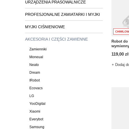
URZĄDZENIA PRASOWALNICZE
PROFESJONALNE ZAMIATARKI I MYJKI
MYJKI CIŚNIENIOWE
CHWILOW
AKCESORIA I CZĘŚCI ZAMIENNE
Robot do
wymienny
Zamienniki
119,00 zł
Moneual
+ Dodaj d
Neato
Dream
IRobot
Ecovacs
LG
YooDigital
Xiaomi
Everybot
Samsung