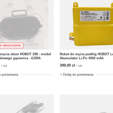
O NIEDOSTĘPNY
 mycia okien HOBOT 298 - moduł
Robot do mycia podłóg HOBOT Le
ędowego gąsienica - GÓRA
Akumulator Li-Po 4500 mAh
399,00 zł
/
szt.
/
szt.
o porównania
+ Dodaj do porównania