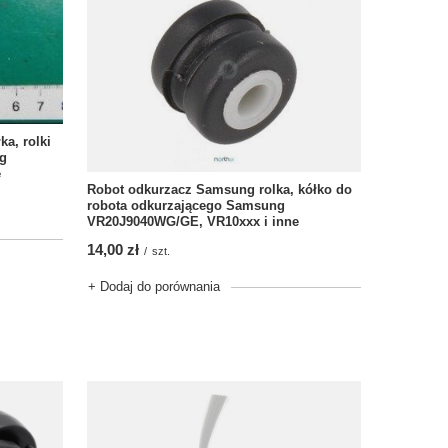
a, rolki
g
e
Robot odkurzacz Samsung rolka, kółko do
robota odkurzającego Samsung
VR20J9040WG/GE, VR10xxx i inne
14,00 zł
/
szt.
+ Dodaj do porównania