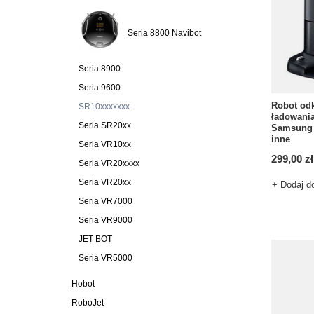
Seria 8800 Navibot
Seria 8900
Seria 9600
Robot od
SR10xxxxxxx
ładowania
Seria SR20xx
Samsung 
inne
Seria VR10xx
299,00 zł
Seria VR20xxxx
Seria VR20xx
+ Dodaj d
Seria VR7000
Seria VR9000
JET BOT
Seria VR5000
Hobot
RoboJet