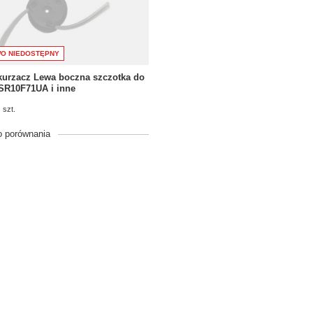
O NIEDOSTĘPNY
kurzacz Lewa boczna szczotka do
SR10F71UA i inne
szt.
o porównania