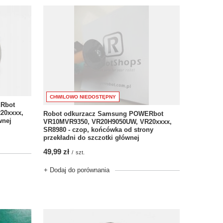
CHWILOWO NIEDOSTĘPNY
Rbot
20xxxx,
Robot odkurzacz Samsung POWERbot
wnej
VR10MVR9350, VR20H9050UW, VR20xxxx,
SR8980 - czop, końcówka od strony
przekładni do szczotki głównej
49,99 zł
/
szt.
+ Dodaj do porównania