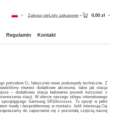
0,00 zł
Zaloguj się
Listy zakupowe
Regulamin
Kontakt
o potrzebne Ci, fabrycznie nowe podzespoły techniczne. Z
wadziliśmy również dodatkowe akcesoria, takie jak stacja
ejsze – dodatkowa stacja ładowania pozwoli korzystać z
enoszenia stacji. W ofercie naszego sklepu internetowego
ta sprzątającego Samsung SR10xxxxxxx. To sprzęt w pełni
atem trwały i bezproblemowy w montażu. Jeśli interesują Cię
 zapraszamy do zapoznania się z pozostałą częścią naszej