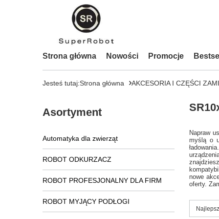
Strona główna
Nowości
Promocje
Bestse
Jesteś tutaj:
Strona główna
AKCESORIA I CZĘŚCI ZAM
SR10
Asortyment
Napraw us
Automatyka dla zwierząt
myślą o u
ładowania
urządzeni
ROBOT ODKURZACZ
znajdzies
kompatybil
nowe akce
ROBOT PROFESJONALNY DLA FIRM
oferty. Z
ROBOT MYJĄCY PODŁOGI
Zmień s
Najlepsz