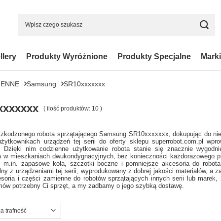
llery
Produkty Wyróżnione
Produkty Specjalne
Marki
IENNE
Samsung
SR10xxxxxxx
xxxxxxx
( ilość produktów:
10
)
zkodzonego robota sprzątającego Samsung SR10xxxxxxx, dokupując do nieg
żytkownikach urządzeń tej serii do oferty sklepu superrobot.com.pl wpro
. Dzięki nim codzienne użytkowanie robota stanie się znacznie wygodni
a w mieszkaniach dwukondygnacyjnych, bez konieczności każdorazowego prz
z m.in. zapasowe koła, szczotki boczne i pomniejsze akcesoria do robo
ny z urządzeniami tej serii, wyprodukowany z dobrej jakości materiałów, a z
soria i części zamienne do robotów sprzątających innych serii lub marek,
amów potrzebny Ci sprzęt, a my zadbamy o jego szybką dostawę.
ortowanie
a trafność