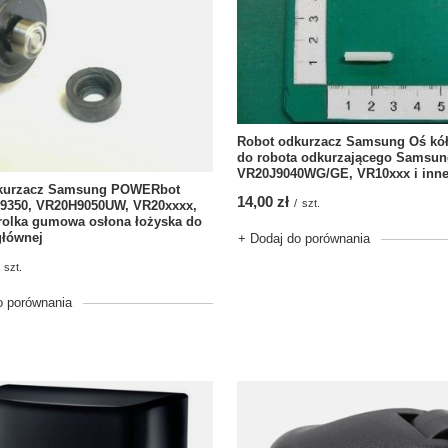
Robot odkurzacz Samsung Oś kółk
do robota odkurzającego Samsun
VR20J9040WG/GE, VR10xxx i inn
kurzacz Samsung POWERbot
14,00 zł
/
szt.
350, VR20H9050UW, VR20xxxx,
rolka gumowa osłona łożyska do
głównej
+ Dodaj do porównania
szt.
o porównania