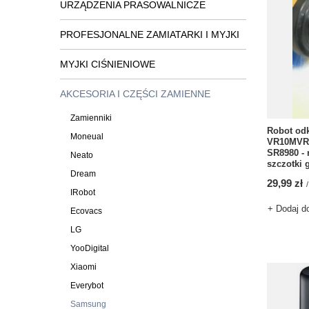
URZĄDZENIA PRASOWALNICZE
PROFESJONALNE ZAMIATARKI I MYJKI
MYJKI CIŚNIENIOWE
AKCESORIA I CZĘŚCI ZAMIENNE
Zamienniki
Robot od
Moneual
VR10MVR9
SR8980 - 
Neato
szczotki 
Dream
29,99 zł
/
IRobot
+ Dodaj d
Ecovacs
LG
YooDigital
Xiaomi
Everybot
Samsung