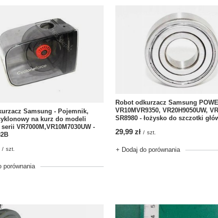
Robot odkurzacz Samsung POWE
VR10MVR9350, VR20H9050UW, VR
kurzacz Samsung - Pojemnik,
SR8980 - łożysko do szczotki głó
cyklonowy na kurz do modeli
 serii VR7000M,VR10M7030UW -
29,99 zł
/
szt.
82B
/
szt.
+ Dodaj do porównania
o porównania