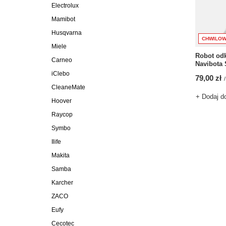
Electrolux
Mamibot
Husqvarna
CHWILOW
Miele
Robot od
Carneo
Navibota 
iClebo
79,00 zł
/
CleaneMate
+ Dodaj d
Hoover
Raycop
Symbo
Ilife
Makita
Samba
Karcher
ZACO
Eufy
Cecotec