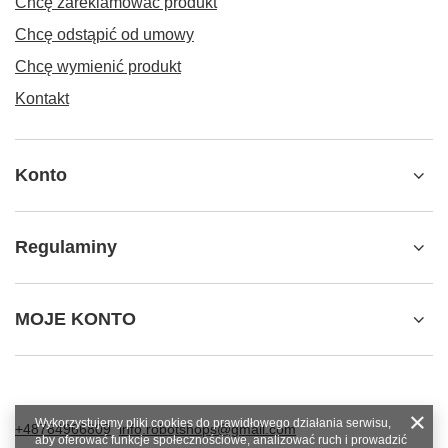
Chcę zareklamować produkt
Chcę odstąpić od umowy
Chcę wymienić produkt
Kontakt
Konto
Regulaminy
MOJE KONTO
Wykorzystujemy pliki cookies do prawidłowego działania serwisu,
+48784966809
info.robotshops@gmail.com
aby oferować funkcje społecznościowe, analizować ruch i prowadzić