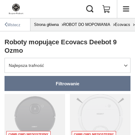
Strona główna
ROBOT DO MOPOWANIA
Ecovacs
Wstecz
Roboty mopujące Ecovacs Deebot 9
Ozmo
Zmień sortowanie
Najlepsza trafność
Filtrowanie
CHWILOWO NIEDOSTĘPNY
CHWILOWO NIEDOSTĘPNY