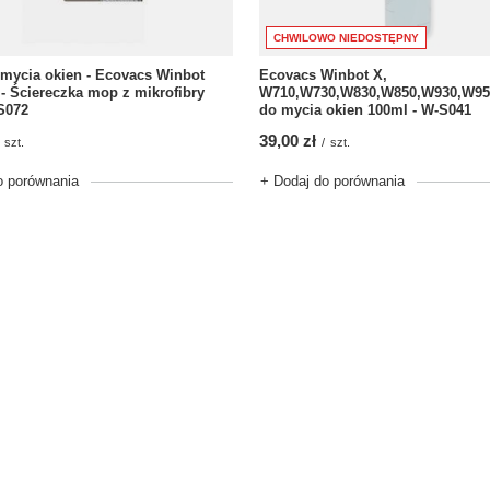
CHWILOWO NIEDOSTĘPNY
mycia okien - Ecovacs Winbot
Ecovacs Winbot X,
- Ściereczka mop z mikrofibry
W710,W730,W830,W850,W930,W950
-S072
do mycia okien 100ml - W-S041
39,00 zł
szt.
/
szt.
o porównania
+ Dodaj do porównania