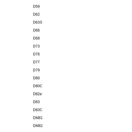
D59
D62
D63S
D66
D68
D73
D76
D77
D79
D80
D80C
D82e
D83
D83C
DM81
DM82