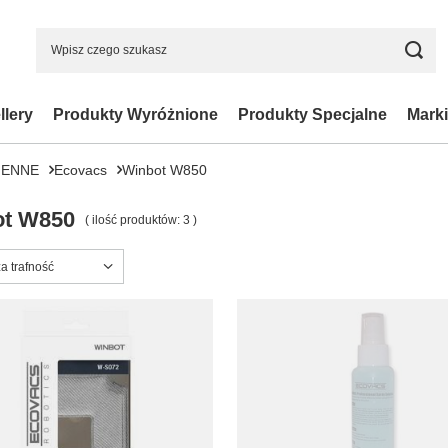
llery
Produkty Wyróżnione
Produkty Specjalne
Marki
IENNE
Ecovacs
Winbot W850
ot W850
( ilość produktów:
3
)
ortowanie
a trafność