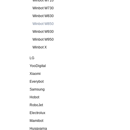
Winbot W710
Winbot W730
Winbot W830
Winbot W850
Winbot W930
Winbot W950
Winbot X
LG
YooDigital
Xiaomi
Everybot
Samsung
Hobot
RoboJet
Electrolux
Mamibot
Husqvarna