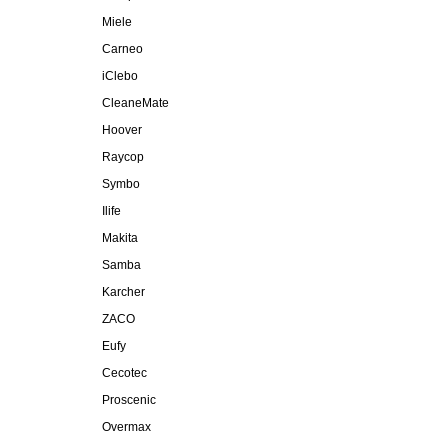
Miele
Carneo
iClebo
CleaneMate
Hoover
Raycop
Symbo
Ilife
Makita
Samba
Karcher
ZACO
Eufy
Cecotec
Proscenic
Overmax