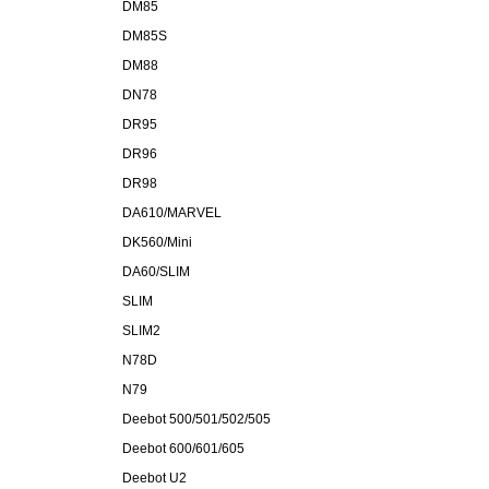
DM85
DM85S
DM88
DN78
DR95
DR96
DR98
DA610/MARVEL
DK560/Mini
DA60/SLIM
SLIM
SLIM2
N78D
N79
Deebot 500/501/502/505
Deebot 600/601/605
Deebot U2