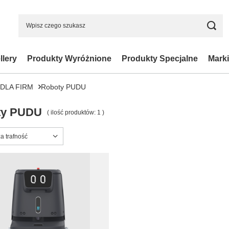
llery
Produkty Wyróżnione
Produkty Specjalne
Marki
DLA FIRM
Roboty PUDU
ty PUDU
( ilość produktów:
1
)
ortowanie
a trafność