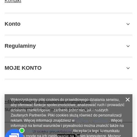
Kontakt
Konto
Regulaminy
MOJE KONTO
Wykorzystujemy pliki cookies do prawidłowego działania serwisu,
+48784966809
info.robotshops@gmail.com
aby oferować funkcje społecznościowe, analizować ruch i prowadzić
SUPERROBOT
,
ul. Parkowa 27
,
64-117
Gołanice
działania marketingowe - zarówno przez nas, jak i naszych
Zaufanych Partnerów. Pliki cookies służą również do personalizacji
reklam. Więcej informacji znajdziesz w
polityce prywatności
. Więcej
informacji na temat warunków i prywatności można znaleźć także na
stronie
Prywatność i warunki Google
. Akceptacja tego komunikatu
W sklepie prezentujemy ceny brutto (z VAT).
oznacza zgodę na ich zapisywanie na Twoim komputerze. Możesz