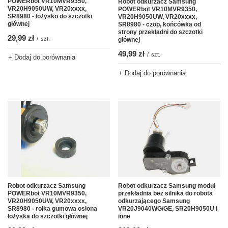
POWERbot VR10MVR9350,
Robot odkurzacz Samsung
VR20H9050UW, VR20xxxx,
POWERbot VR10MVR9350,
SR8980 - łożysko do szczotki
VR20H9050UW, VR20xxxx,
głównej
SR8980 - czop, końcówka od
strony przekładni do szczotki
29,99 zł
/
szt.
głównej
49,99 zł
/
szt.
+ Dodaj do porównania
+ Dodaj do porównania
Robot odkurzacz Samsung moduł
Robot odkurzacz Samsung
przekładnia bez silnika do robota
POWERbot VR10MVR9350,
odkurzającego Samsung
VR20H9050UW, VR20xxxx,
VR20J9040WG/GE, SR20H9050U i
SR8980 - rolka gumowa osłona
inne
łożyska do szczotki głównej