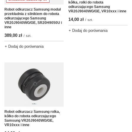
kółka, rolki do robota
odkurzającego Samsung
Robot odkurzacz Samsung moduł
VR20J9040WG/GE, VR10xxx i inne
przekładnia z silnikiem do robota
odkurzającego Samsung
14,00 zł
/
szt.
VR20J9040WG/GE, SR20H9050U i
inne
+ Dodaj do porównania
389,00 zł
/
szt.
+ Dodaj do porównania
Robot odkurzacz Samsung rolka,
kółko do robota odkurzającego
Samsung VR20J9040WG/GE,
VR10xxx i inne