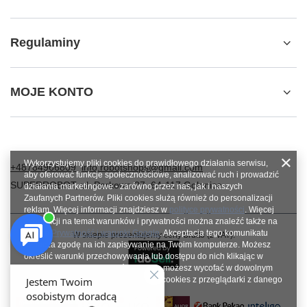
Regulaminy
MOJE KONTO
Wykorzystujemy pliki cookies do prawidłowego działania serwisu,
+48784966809
info.robotshops@gmail.com
aby oferować funkcje społecznościowe, analizować ruch i prowadzić
SUPERROBOT
,
ul. Parkowa 27
,
64-117
Gołanice
działania marketingowe - zarówno przez nas, jak i naszych
Zaufanych Partnerów. Pliki cookies służą również do personalizacji
reklam. Więcej informacji znajdziesz w
polityce prywatności
. Więcej
informacji na temat warunków i prywatności można znaleźć także na
stronie
Prywatność i warunki Google
. Akceptacja tego komunikatu
W sklepie prezentujemy ceny brutto (z VAT).
oznacza zgodę na ich zapisywanie na Twoim komputerze. Możesz
określić warunki przechowywania lub dostępu do nich klikając w
zakładkę „Konfiguracja zgód”. Zgodę możesz wycofać w dowolnym
momencie poprzez usunięcie plików cookies z przeglądarki z danego
urządzenia końcowego.