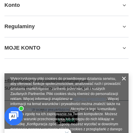
Konto
Regulaminy
MOJE KONTO
Wykorzystujemy pliki cookies do prawidłowego działania serwisu,
+48784966809
info.robotshops@gmail.com
aby oferować funkcje społecznościowe, analizować ruch i prowadzić
SUPERROBOT
,
ul. Parkowa 27
,
64-117
Gołanice
działania marketingowe - zarówno przez nas, jak i naszych
Zaufanych Partnerów. Pliki cookies służą również do personalizacji
reklam. Więcej informacji znajdziesz w
polityce prywatności
. Więcej
informacji na temat warunków i prywatności można znaleźć także na
stronie
Prywatność i warunki Google
. Akceptacja tego komunikatu
W sklepie prezentujemy ceny brutto (z VAT).
oznacza zgodę na ich zapisywanie na Twoim komputerze. Możesz
określić warunki przechowywania lub dostępu do nich klikając w
zakładkę „Konfiguracja zgód”. Zgodę możesz wycofać w dowolnym
momencie poprzez usunięcie plików cookies z przeglądarki z danego