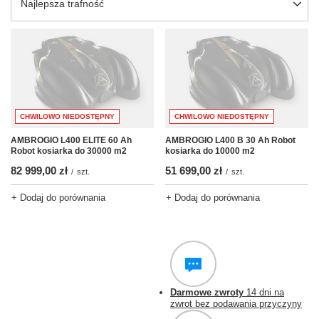
Zmień sortowanie
Najlepsza trafność
CHWILOWO NIEDOSTĘPNY
CHWILOWO NIEDOSTĘPNY
AMBROGIO L400 ELITE 60 Ah
AMBROGIO L400 B 30 Ah Robot
Robot kosiarka do 30000 m2
kosiarka do 10000 m2
82 999,00 zł
51 699,00 zł
/
szt.
/
szt.
+ Dodaj do porównania
+ Dodaj do porównania
Darmowe zwroty
14 dni na
zwrot bez podawania przyczyny