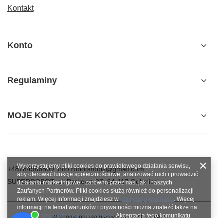
Kontakt
Konto
Regulaminy
MOJE KONTO
Wykorzystujemy pliki cookies do prawidłowego działania serwisu,
+48784966809
info.robotshops@gmail.com
aby oferować funkcje społecznościowe, analizować ruch i prowadzić
SUPERROBOT
,
ul. Parkowa 27
,
64-117
Gołanice
działania marketingowe - zarówno przez nas, jak i naszych
Zaufanych Partnerów. Pliki cookies służą również do personalizacji
reklam. Więcej informacji znajdziesz w
polityce prywatności
. Więcej
informacji na temat warunków i prywatności można znaleźć także na
stronie
Prywatność i warunki Google
. Akceptacja tego komunikatu
W sklepie prezentujemy ceny brutto (z VAT).