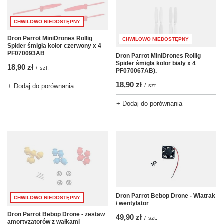
CHWILOWO NIEDOSTĘPNY
Dron Parrot MiniDrones Rollig
CHWILOWO NIEDOSTĘPNY
Spider śmigła kolor czerwony x 4
PF070093AB
Dron Parrot MiniDrones Rollig
Spider śmigła kolor biały x 4
18,90 zł
/
szt.
PF070067AB).
18,90 zł
/
szt.
+ Dodaj do porównania
+ Dodaj do porównania
Dron Parrot Bebop Drone - Wiatrak
CHWILOWO NIEDOSTĘPNY
/ wentylator
Dron Parrot Bebop Drone - zestaw
49,90 zł
/
szt.
amortyzatorów z wałkami