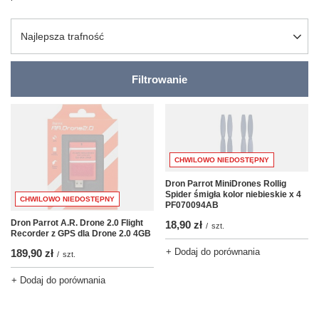
Zmień sortowanie
Najlepsza trafność
Filtrowanie
CHWILOWO NIEDOSTĘPNY
Dron Parrot MiniDrones Rollig
Spider śmigła kolor niebieskie x 4
CHWILOWO NIEDOSTĘPNY
PF070094AB
Dron Parrot A.R. Drone 2.0 Flight
18,90 zł
/
szt.
Recorder z GPS dla Drone 2.0 4GB
+ Dodaj do porównania
189,90 zł
/
szt.
+ Dodaj do porównania