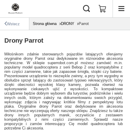
Strona główna
DRONY
Parrot
Wstecz
Drony Parrot
Miłośnikom zdalnie sterowanych pojazdów latających oferujemy
oryginalne drony Parrot oraz dedykowane im różnorodne akcesoria
techniczne. W sklepie superrobot.com.pl możesz zamówić m.in.
popularny model quadrocoptera z serii Bebop 2 oraz kompatybilne z
nim części zamienne, takie jak zapasowe śmigła, stopki czy baterie.
Prezentowane urządzenie to niezwykle zwinny, a przy tym wygodny w
obsłudze sprzęt latający do zastosowań typowo rekreacyjnych, który
dzięki obecności wysokiej klasy kamery, pozwala również na
wykonywanie ciekawych ujść z wysokości. To kompaktowe
urządzenie będzie dobrym wyborem dla turystów, podróżników i wielu
innych osób, którym zależy na dokumentowaniu swoich przygód,
wykonując zdjęcia i nagrywając krótkie filmy z perspektywy lotu
ptaka. Oryginalne drony Parrot oraz dedykowane im akcesoria
techniczne nie wyczerpują oferty naszego sklepu. Znajdziesz tu także
drony innych popularnych marek, oczywiście z zestawem
kompatybilnych z nimi części zamiennych. Sprawdź nasze
propozycje i zamów interesujący Cię model quadrocoptera lub
potrzebne Ci akcesoria.