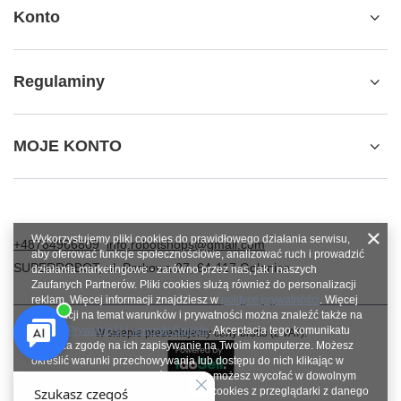
Konto
Regulaminy
MOJE KONTO
Wykorzystujemy pliki cookies do prawidłowego działania serwisu,
+48784966809
info.robotshops@gmail.com
aby oferować funkcje społecznościowe, analizować ruch i prowadzić
SUPERROBOT
,
ul. Parkowa 27
,
64-117
Gołanice
działania marketingowe - zarówno przez nas, jak i naszych
Zaufanych Partnerów. Pliki cookies służą również do personalizacji
reklam. Więcej informacji znajdziesz w
polityce prywatności
. Więcej
informacji na temat warunków i prywatności można znaleźć także na
stronie
Prywatność i warunki Google
. Akceptacja tego komunikatu
W sklepie prezentujemy ceny brutto (z VAT).
oznacza zgodę na ich zapisywanie na Twoim komputerze. Możesz
określić warunki przechowywania lub dostępu do nich klikając w
zakładkę „Konfiguracja zgód”. Zgodę możesz wycofać w dowolnym
momencie poprzez usunięcie plików cookies z przeglądarki z danego