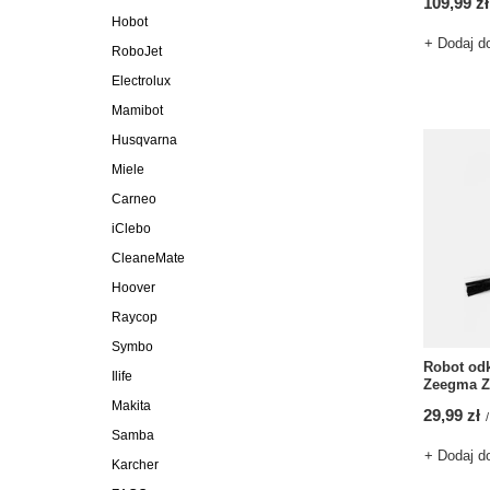
109,99 zł
Hobot
+ Dodaj d
RoboJet
Electrolux
Mamibot
Husqvarna
Miele
Carneo
iClebo
CleaneMate
Hoover
Raycop
Symbo
Robot od
Ilife
Zeegma Z
Makita
29,99 zł
/
Samba
+ Dodaj d
Karcher