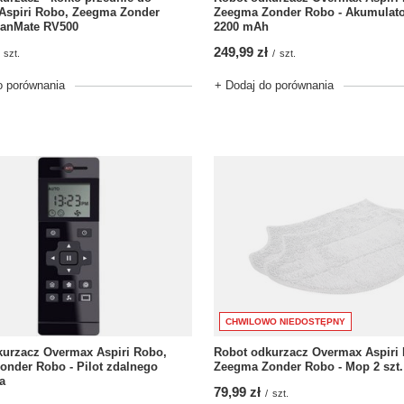
Aspiri Robo, Zeegma Zonder
Zeegma Zonder Robo - Akumulator
eanMate RV500
2200 mAh
249,99 zł
szt.
/
szt.
o porównania
+ Dodaj do porównania
CHWILOWO NIEDOSTĘPNY
kurzacz Overmax Aspiri Robo,
Robot odkurzacz Overmax Aspiri
nder Robo - Pilot zdalnego
Zeegma Zonder Robo - Mop 2 szt.
a
79,99 zł
/
szt.