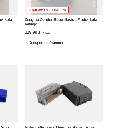
CHWILOWO NIEDOSTĘPNY
uł koła
Zeegma Zonder Robo Basic - Moduł koła
lewego
119,99 zł
/
szt.
+ Dodaj do porównania
 Robo,
Robot odkurzacz Overmax Aspiri Robo,