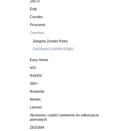
ZACO
Eufy
Cecotec
Proscenic
Overmax
Zeegma Zonder Robo
OVERMAX ASPIRI ROBO
Easy Home
IVO
RAVEN
360+
Rowenta
Neebo
Lenovo
Akcesoria i części zamienne do odkurzaczy
pionowych
ZEEGMA