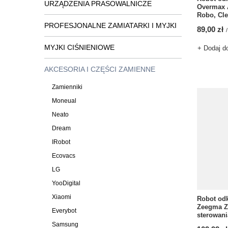
URZĄDZENIA PRASOWALNICZE
Overmax 
Robo, Cl
PROFESJONALNE ZAMIATARKI I MYJKI
89,00 zł
/
MYJKI CIŚNIENIOWE
+ Dodaj d
AKCESORIA I CZĘŚCI ZAMIENNE
Zamienniki
Moneual
Neato
Dream
IRobot
Ecovacs
LG
YooDigital
Xiaomi
Robot od
Zeegma Zo
Everybot
sterowani
Samsung