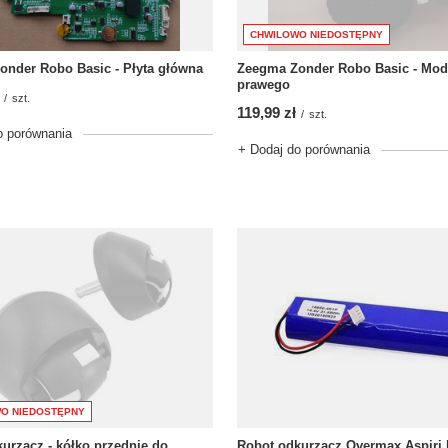
CHWILOWO NIEDOSTĘPNY
Zeegma Zonder Robo Basic - Mod
nder Robo Basic - Płyta główna
prawego
/
szt.
119,99 zł
/
szt.
o porównania
+ Dodaj do porównania
O NIEDOSTĘPNY
urzacz - kółko przednie do
Robot odkurzacz Overmax Aspiri