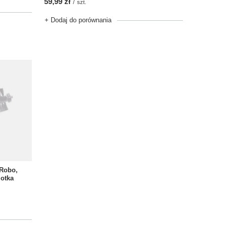
59,99 zł
/
szt.
+ Dodaj do porównania
 Robo,
otka