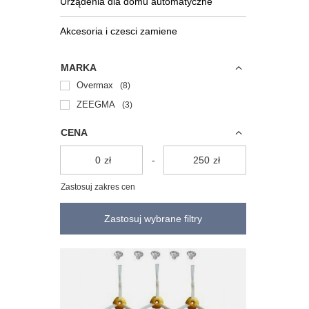
Urządenia dla domu automatyczne
Akcesoria i czesci zamiene
MARKA
Overmax
8
ZEEGMA
3
CENA
zł
-
zł
Zastosuj zakres cen
Zastosuj wybrane filtry