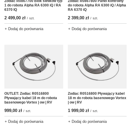
Zodiac R0867700 Blok silników typ
Zodiac R0867800 Panel kontrolny
1 do robota Alpha RA 6300 iQ / RA
do robota Alpha RA 6300 iQ / Alpha
6370 IQ
RA 6370 iQ
2 499,00 zł
2 399,00 zł
/
szt.
/
szt.
+ Dodaj do porównania
+ Dodaj do porównania
OUTLET: Zodiac R0516800
Zodiac R0516800 Pływający kabel
Pływający kabel 18 m do robota
18 m do robota basenowego Vortex
basenowego Vortex | ow | RV
| ow | RV
999,00 zł
1 999,00 zł
/
szt.
/
szt.
+ Dodaj do porównania
+ Dodaj do porównania