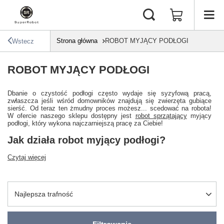
Strona główna
ROBOT MYJĄCY PODŁOGI
Wstecz
ROBOT MYJĄCY PODŁOGI
Dbanie o czystość podłogi często wydaje się syzyfową pracą,
zwłaszcza jeśli wśród domowników znajdują się zwierzęta gubiące
sierść. Od teraz ten żmudny proces możesz... scedować na robota!
W ofercie naszego sklepu dostępny jest
robot sprzątający
myjący
podłogi, który wykona najczarniejszą pracę za Ciebie!
Jak działa robot myjący podłogi?
Czytaj więcej
Zmień sortowanie
Najlepsza trafność