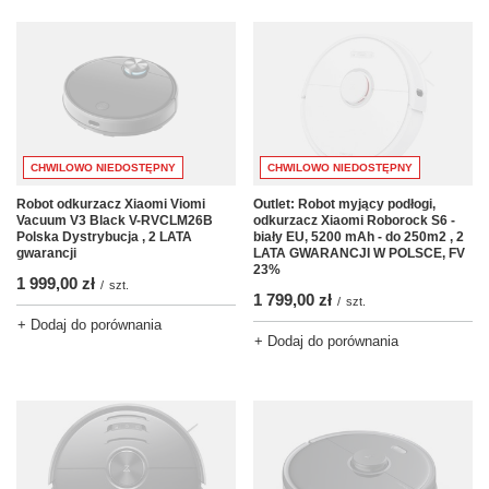
CHWILOWO NIEDOSTĘPNY
CHWILOWO NIEDOSTĘPNY
Robot odkurzacz Xiaomi Viomi
Outlet: Robot myjący podłogi,
Vacuum V3 Black V-RVCLM26B
odkurzacz Xiaomi Roborock S6 -
Polska Dystrybucja , 2 LATA
biały EU, 5200 mAh - do 250m2 , 2
gwarancji
LATA GWARANCJI W POLSCE, FV
23%
1 999,00 zł
/
szt.
1 799,00 zł
/
szt.
+ Dodaj do porównania
+ Dodaj do porównania