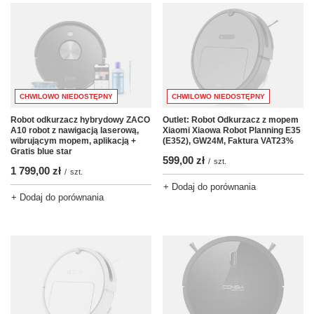
CHWILOWO NIEDOSTĘPNY
CHWILOWO NIEDOSTĘPNY
Robot odkurzacz hybrydowy ZACO
Outlet: Robot Odkurzacz z mopem
A10 robot z nawigacją laserową,
Xiaomi Xiaowa Robot Planning E35
wibrującym mopem, aplikacją +
(E352), GW24M, Faktura VAT23%
Gratis blue star
599,00 zł
/
szt.
1 799,00 zł
/
szt.
+ Dodaj do porównania
+ Dodaj do porównania