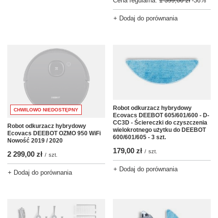
Cena regularna:
1 399,00 zł
-36%
+ Dodaj do porównania
Robot odkurzacz hybrydowy
CHWILOWO NIEDOSTĘPNY
Ecovacs DEEBOT 605/601/600 - D-
CC3D - Ściereczki do czyszczenia
Robot odkurzacz hybrydowy
wielokrotnego użytku do DEEBOT
Ecovacs DEEBOT OZMO 950 WiFi
600/601/605 - 3 szt.
Nowość 2019 / 2020
179,00 zł
/
szt.
2 299,00 zł
/
szt.
+ Dodaj do porównania
+ Dodaj do porównania