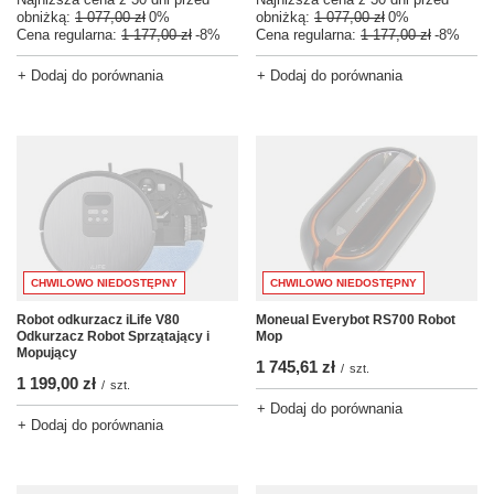
obniżką:
1 077,00 zł
0%
obniżką:
1 077,00 zł
0%
Cena regularna:
1 177,00 zł
-8%
Cena regularna:
1 177,00 zł
-8%
+ Dodaj do porównania
+ Dodaj do porównania
CHWILOWO NIEDOSTĘPNY
CHWILOWO NIEDOSTĘPNY
Robot odkurzacz iLife V80
Moneual Everybot RS700 Robot
Odkurzacz Robot Sprzątający i
Mop
Mopujący
1 745,61 zł
/
szt.
1 199,00 zł
/
szt.
+ Dodaj do porównania
+ Dodaj do porównania