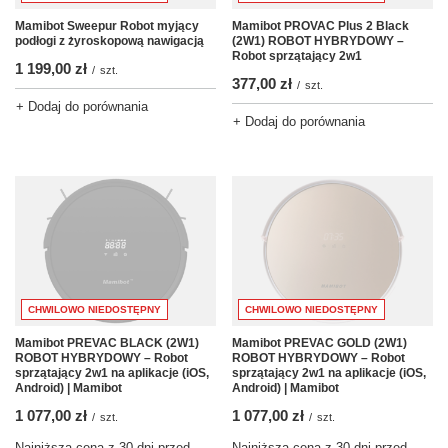
Mamibot PROVAC Plus 2 Black
Mamibot Sweepur Robot myjący
(2W1) ROBOT HYBRYDOWY –
podłogi z żyroskopową nawigacją
Robot sprzątający 2w1
1 199,00 zł
/
szt.
377,00 zł
/
szt.
+ Dodaj do porównania
+ Dodaj do porównania
CHWILOWO NIEDOSTĘPNY
CHWILOWO NIEDOSTĘPNY
Mamibot PREVAC BLACK (2W1)
Mamibot PREVAC GOLD (2W1)
ROBOT HYBRYDOWY – Robot
ROBOT HYBRYDOWY – Robot
sprzątający 2w1 na aplikacje (iOS,
sprzątający 2w1 na aplikacje (iOS,
Android) | Mamibot
Android) | Mamibot
1 077,00 zł
1 077,00 zł
/
szt.
/
szt.
Najniższa cena z 30 dni przed
Najniższa cena z 30 dni przed