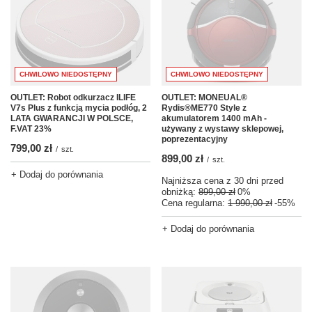
CHWILOWO NIEDOSTĘPNY
CHWILOWO NIEDOSTĘPNY
OUTLET: Robot odkurzacz ILIFE
OUTLET: MONEUAL®
V7s Plus z funkcją mycia podłóg, 2
Rydis®ME770 Style z
LATA GWARANCJI W POLSCE,
akumulatorem 1400 mAh -
F.VAT 23%
używany z wystawy sklepowej,
poprezentacyjny
799,00 zł
/
szt.
899,00 zł
/
szt.
+ Dodaj do porównania
Najniższa cena z 30 dni przed
obniżką:
899,00 zł
0%
Cena regularna:
1 990,00 zł
-55%
+ Dodaj do porównania