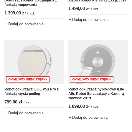
Odkurzacz Robot Sprzątający z
Xiaowa Robot Planning E35 (E352)
funkcją mopowania
1 499,00 zł
/
szt.
1 399,00 zł
/
szt.
+ Dodaj do porównania
+ Dodaj do porównania
CHWILOWO NIEDOSTĘPNY
CHWILOWO NIEDOSTĘPNY
Robot odkurzacz ILIFE V5s Pro z
Robot odkurzacz hybrydowy iLife
funkcją mycia podłóg
A9s Robot Sprzątający z Kamerą
Nowość 2019
799,00 zł
/
szt.
1 699,00 zł
/
szt.
+ Dodaj do porównania
+ Dodaj do porównania