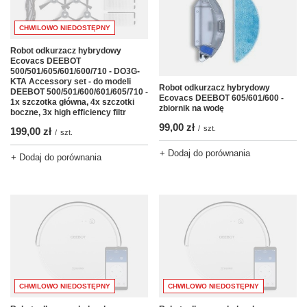
CHWILOWO NIEDOSTĘPNY
Robot odkurzacz hybrydowy
Ecovacs DEEBOT
500/501/605/601/600/710 - DO3G-
KTA Accessory set - do modeli
Robot odkurzacz hybrydowy
DEEBOT 500/501/600/601/605/710 -
Ecovacs DEEBOT 605/601/600 -
1x szczotka główna, 4x szczotki
zbiornik na wodę
boczne, 3x high efficiency filtr
99,00 zł
/
szt.
199,00 zł
/
szt.
+ Dodaj do porównania
+ Dodaj do porównania
CHWILOWO NIEDOSTĘPNY
CHWILOWO NIEDOSTĘPNY