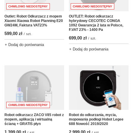
CHWILOWO NIEDOSTĘPNY
CHWILOWO NIEDOSTĘPNY
Outlet: Robot Odkurzacz z mopem
OUTLET: Robot odkurzacz
Xiaomi Xiaowa Robot Planning E20
hybrydowy CECOTEC CONGA
GW24M, Faktura VAT23%
1092 Gwarancja 2 lata w Polsce,
F.VAT 23% - 1400 Pa
599,00 zł
/
szt.
699,00 zł
/
szt.
+ Dodaj do porównania
+ Dodaj do porównania
CHWILOWO NIEDOSTĘPNY
Robot odkurzacz ZACO V85 robot z
Robot do odkurzania, mycia,
mopem, aplikacją i wirtualną
mopowania podłogi Hobot Legee
ścianą + GRATIS płyn
688 Nowość 2019/2020
1 399,00 zł
2 999,00 zł
/
szt.
/
szt.