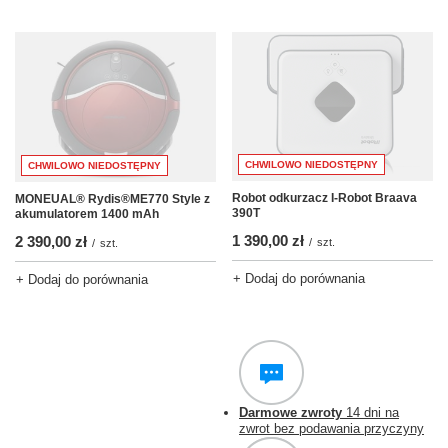
CHWILOWO NIEDOSTĘPNY
CHWILOWO NIEDOSTĘPNY
Robot odkurzacz I-Robot Braava
MONEUAL® Rydis®ME770 Style z
390T
akumulatorem 1400 mAh
1 390,00 zł
2 390,00 zł
/
szt.
/
szt.
+ Dodaj do porównania
+ Dodaj do porównania
Darmowe zwroty
14 dni na
zwrot bez podawania przyczyny