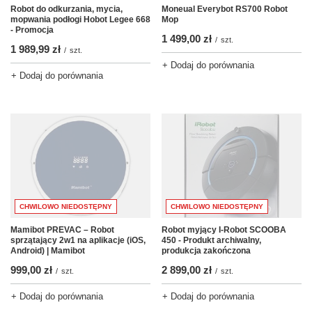
Robot do odkurzania, mycia,
Moneual Everybot RS700 Robot
mopwania podłogi Hobot Legee 668
Mop
- Promocja
1 499,00 zł
/
szt.
1 989,99 zł
/
szt.
+ Dodaj do porównania
+ Dodaj do porównania
CHWILOWO NIEDOSTĘPNY
CHWILOWO NIEDOSTĘPNY
Robot myjący I-Robot SCOOBA
Mamibot PREVAC – Robot
450 - Produkt archiwalny,
sprzątający 2w1 na aplikacje (iOS,
produkcja zakończona
Android) | Mamibot
2 899,00 zł
999,00 zł
/
szt.
/
szt.
+ Dodaj do porównania
+ Dodaj do porównania