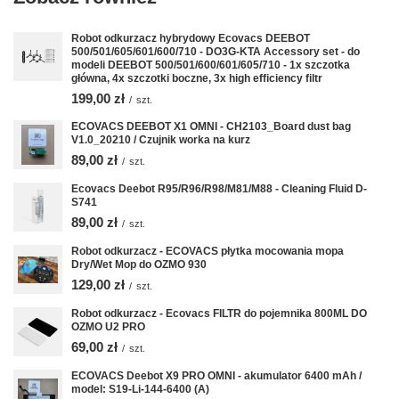
Robot odkurzacz hybrydowy Ecovacs DEEBOT
500/501/605/601/600/710 - DO3G-KTA Accessory set - do
modeli DEEBOT 500/501/600/601/605/710 - 1x szczotka
główna, 4x szczotki boczne, 3x high efficiency filtr
199,00 zł
/
szt.
ECOVACS DEEBOT X1 OMNI - CH2103_Board dust bag
V1.0_20210 / Czujnik worka na kurz
89,00 zł
/
szt.
Ecovacs Deebot R95/R96/R98/M81/M88 - Cleaning Fluid D-
S741
89,00 zł
/
szt.
Robot odkurzacz - ECOVACS płytka mocowania mopa
Dry/Wet Mop do OZMO 930
129,00 zł
/
szt.
Robot odkurzacz - Ecovacs FILTR do pojemnika 800ML DO
OZMO U2 PRO
69,00 zł
/
szt.
ECOVACS Deebot X9 PRO OMNI - akumulator 6400 mAh /
model: S19-Li-144-6400 (A)