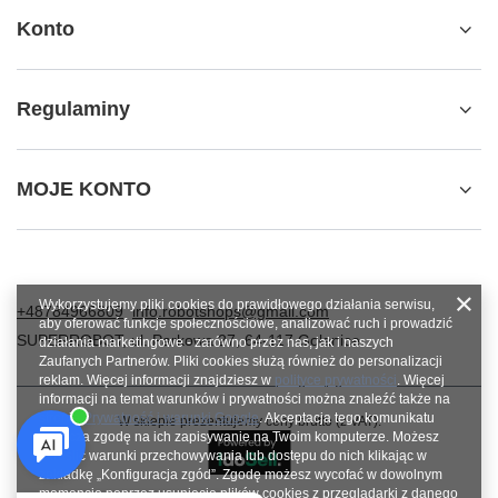
Konto
Regulaminy
MOJE KONTO
Wykorzystujemy pliki cookies do prawidłowego działania serwisu,
+48784966809
info.robotshops@gmail.com
aby oferować funkcje społecznościowe, analizować ruch i prowadzić
SUPERROBOT
,
ul. Parkowa 27
,
64-117
Gołanice
działania marketingowe - zarówno przez nas, jak i naszych
Zaufanych Partnerów. Pliki cookies służą również do personalizacji
reklam. Więcej informacji znajdziesz w
polityce prywatności
. Więcej
informacji na temat warunków i prywatności można znaleźć także na
stronie
Prywatność i warunki Google
. Akceptacja tego komunikatu
W sklepie prezentujemy ceny brutto (z VAT).
oznacza zgodę na ich zapisywanie na Twoim komputerze. Możesz
określić warunki przechowywania lub dostępu do nich klikając w
zakładkę „Konfiguracja zgód”. Zgodę możesz wycofać w dowolnym
momencie poprzez usunięcie plików cookies z przeglądarki z danego