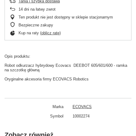
Tania i szybka dostawa
14
dni na łatwy zwrot
Ten produkt nie jest dostępny w sklepie stacjonarnym
Bezpieczne zakupy
Kup na raty (
oblicz ratę
)
Opis produktu:
Robot odkurzacz hybrydowy Ecovacs DEEBOT 605/601/600 - ramka
na szczotkę główną
Oryginalne akcesoria firmy
ECOVACS Robotics
Marka
ECOVACS
Symbol
10002274
Zobacz również