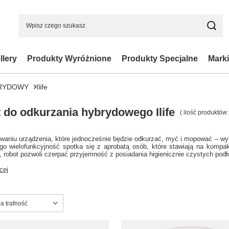
llery
Produkty Wyróżnione
Produkty Specjalne
Marki
RYDOWY
Ilife
 do odkurzania hybrydowego Ilife
( ilość produktów
waniu urządzenia, które jednocześnie będzie odkurzać, myć i mopować – wy
órego wielofunkcyjność spotka się z aprobatą osób, które stawiają na komp
, robot pozwoli czerpać przyjemność z posiadania higienicznie czystych podł
cej
ortowanie
a trafność