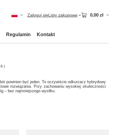
0,00 zł
Zaloguj się
Listy zakupowe
Regulamin
Kontakt
:
6
)
bór powinien być jeden. To oczywiście odkurzacz hybrydowy
aktowe rozwiązania. Przy zachowaniu wysokiej skuteczności
óg – bez najmniejszego wysiłku.