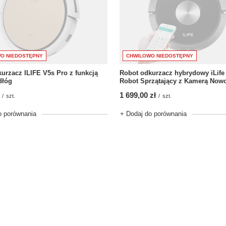
O NIEDOSTĘPNY
CHWILOWO NIEDOSTĘPNY
urzacz ILIFE V5s Pro z funkcją
Robot odkurzacz hybrydowy iLife
dłóg
Robot Sprzątający z Kamerą Now
1 699,00 zł
/
szt.
/
szt.
o porównania
+ Dodaj do porównania