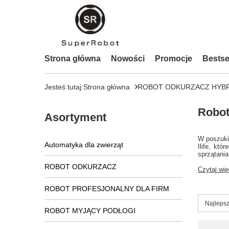
Strona główna
Nowości
Promocje
Bestse
Jesteś tutaj:
Strona główna
ROBOT ODKURZACZ HYB
Robot
Asortyment
W poszuki
Automatyka dla zwierząt
Ilife, kt
sprzątania
ROBOT ODKURZACZ
Czytaj wię
ROBOT PROFESJONALNY DLA FIRM
Zmień s
Najlepsz
ROBOT MYJĄCY PODŁOGI