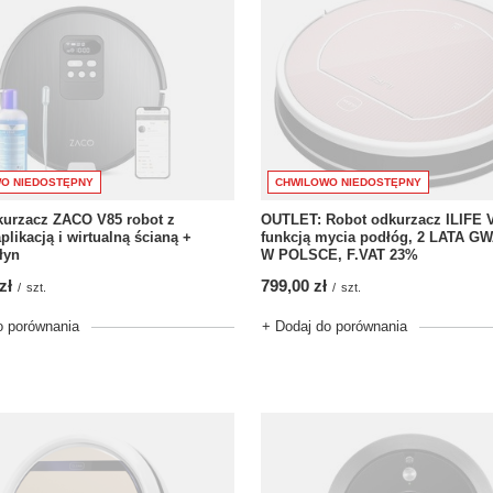
CHWILOWO NIEDOSTĘPNY
O NIEDOSTĘPNY
OUTLET: Robot odkurzacz ILIFE V
kurzacz ZACO V85 robot z
funkcją mycia podłóg, 2 LATA G
likacją i wirtualną ścianą +
W POLSCE, F.VAT 23%
łyn
799,00 zł
zł
/
szt.
/
szt.
+ Dodaj do porównania
o porównania