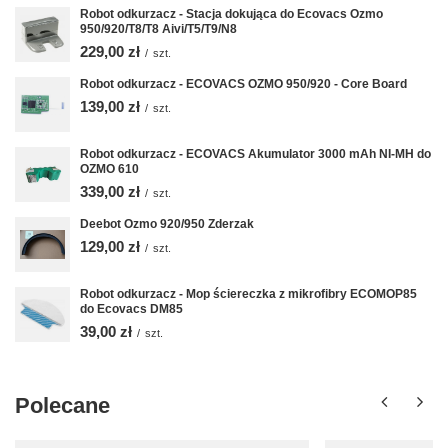
Robot odkurzacz - Stacja dokująca do Ecovacs Ozmo
950/920/T8/T8 Aivi/T5/T9/N8
229,00 zł
/
szt.
Robot odkurzacz - ECOVACS OZMO 950/920 - Core Board
139,00 zł
/
szt.
Robot odkurzacz - ECOVACS Akumulator 3000 mAh NI-MH do
OZMO 610
339,00 zł
/
szt.
Deebot Ozmo 920/950 Zderzak
129,00 zł
/
szt.
Robot odkurzacz - Mop ściereczka z mikrofibry ECOMOP85
do Ecovacs DM85
39,00 zł
/
szt.
Polecane