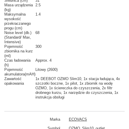
Srednica (cm)
31
Masa urządzenia
2.5
(kg)
Maksymalna
1.4
wysokość
przekraczanego
progu (cm)
Noise level (db.)
68
(Standard/ Max,
Intensive)
Pojemność
300
zbiornika na kurz
(ml)
Czas ładowania
Approx. 4
(h)
Pojemność
Litowy (2600)
akumulatora(mAH)
Zawartość
1x DEEBOT OZMO Slim10, 1x stacja ładująca, 4x
opakowania
szczotki boczne, 1x pilot, 1x zbiornik na wodę
OZMO, 1x ściereczka do czyszczenia, 2x filtr
drobnego kurzu, 1x narzędzie do czyszczenia, 1x
instrukcja obsługi
Marka
ECOVACS
Symbol
OZMO_Slim10_outlet