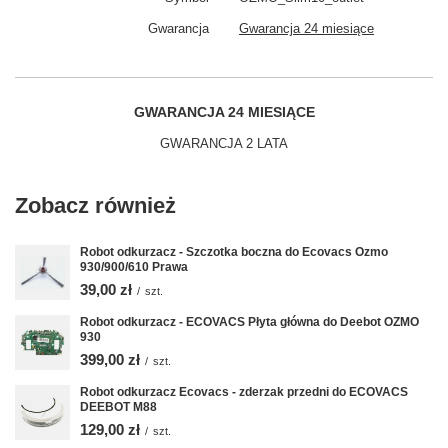
Gwarancja
Gwarancja 24 miesiące
GWARANCJA 24 MIESIĄCE
GWARANCJA 2 LATA
Zobacz również
Robot odkurzacz - Szczotka boczna do Ecovacs Ozmo
930/900/610 Prawa
39,00 zł
/
szt.
Robot odkurzacz - ECOVACS Płyta główna do Deebot OZMO
930
399,00 zł
/
szt.
Robot odkurzacz Ecovacs - zderzak przedni do ECOVACS
DEEBOT M88
129,00 zł
/
szt.