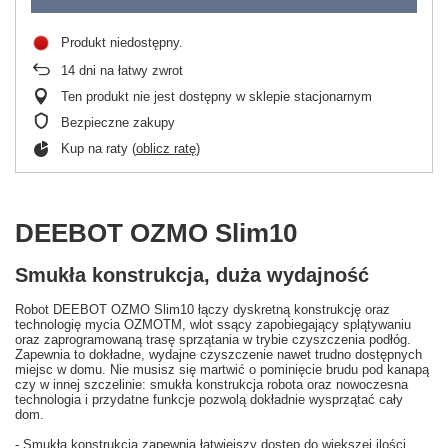
Produkt niedostępny
14
dni na łatwy zwrot
Ten produkt nie jest dostępny w sklepie stacjonarnym
Bezpieczne zakupy
Kup na raty (
oblicz ratę
)
DEEBOT OZMO Slim10
Smukła konstrukcja, duża wydajność
Robot DEEBOT OZMO Slim10 łączy dyskretną konstrukcję oraz
technologię mycia OZMOTM, wlot ssący zapobiegający splątywaniu
oraz zaprogramowaną trasę sprzątania w trybie czyszczenia podłóg.
Zapewnia to dokładne, wydajne czyszczenie nawet trudno dostępnych
miejsc w domu. Nie musisz się martwić o pominięcie brudu pod kanapą
czy w innej szczelinie: smukła konstrukcja robota oraz nowoczesna
technologia i przydatne funkcje pozwolą dokładnie wysprzątać cały
dom.
- Smukła konstrukcja zapewnia łatwiejszy dostęp do większej ilości