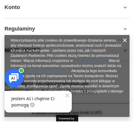
Konto
Regulaminy
Wykorzystujemy pliki cookies do prawidłowego działania serwisu,
aby oferować funkcje społecznościowe, analizować ruch i prowadzić
MOJE KONTO
działania marketingowe - zarówno przez nas, jak i naszych
Zaufanych Partnerów. Pliki cookies służą również do personalizacji
reklam. Więcej informacji znajdziesz w
polityce prywatności
. Więcej
informacji na temat warunków i prywatności można znaleźć także na
stronie
Prywatność i warunki Google
. Akceptacja tego komunikatu
oznacza zgodę na ich zapisywanie na Twoim komputerze. Możesz
określić warunki przechowywania lub dostępu do nich klikając w
+48784966809
info.robotshops@gmail.com
zakładkę „Konfiguracja zgód”. Zgodę możesz wycofać w dowolnym
SUPERROBOT
,
ul. Parkowa 27
,
64-117
Gołanice
momencie poprzez usunięcie plików cookies z przeglądarki z danego
urządzenia końcowego.
Zamknij
W sklepie prezentujemy ceny brutto (z VAT).