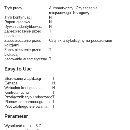
Tryb pracy
Automatyczny Czyszczenia
miejscowego Brzegowy
Tryb kontynuacji
N
Raport głosowy
N
Dywan zidentyfikować
N
Zabezpieczenie przed
T
upadkiem
Zabezpieczenie przed
Czujnik antykolizyjny na podczerwień
kolizjami
Zabezpieczenie przed
T
blokadą
Ładowanie automatyczne
T
Easy to Use
Sterowanie z aplikacji
T
E-mapa
N
Wirtualna konfiguracja
N
Kontrola ruchu
T
Przełącznik trybu roboczego
T
Planowanie harmonogramu
T
Pilot zdalnego sterowania
T
Parameter
Wysokość (cm)
5.7