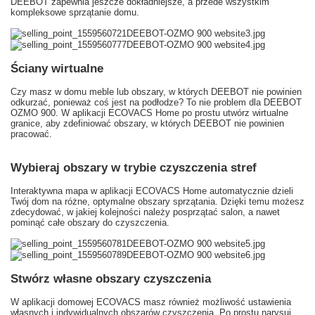
DEEBOT zapewnia jeszcze dokładniejsze, a przede wszystkim
kompleksowe sprzątanie domu.
Ściany wirtualne
Czy masz w domu meble lub obszary, w których DEEBOT nie powinien
odkurzać, ponieważ coś jest na podłodze?
To nie
problem dla DEEBOT
OZMO 900.
W aplikacji ECOVACS Home po prostu utwórz wirtualne
granice, aby zdefiniować obszary, w których DEEBOT nie powinien
pracować.
Wybieraj obszary w trybie czyszczenia stref
Interaktywna mapa w aplikacji ECOVACS Home automatycznie dzieli
Twój dom na różne, optymalne obszary sprzątania.
Dzięki temu możesz
zdecydować, w jakiej kolejności należy posprzątać salon, a nawet
pominąć całe obszary do czyszczenia.
Stwórz własne obszary czyszczenia
W aplikacji domowej ECOVACS masz również możliwość ustawienia
własnych i indywidualnych obszarów czyszczenia.
Po prostu narysuj