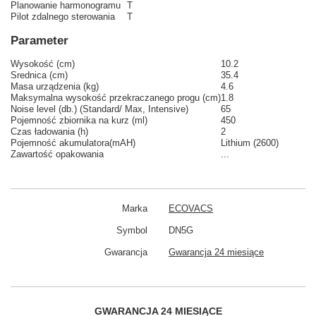
Planowanie harmonogramu
T
Pilot zdalnego sterowania
T
Parameter
Wysokość (cm)
10.2
Srednica (cm)
35.4
Masa urządzenia (kg)
4.6
Maksymalna wysokość przekraczanego progu (cm)
1.8
Noise level (db.) (Standard/ Max, Intensive)
65
Pojemność zbiornika na kurz (ml)
450
Czas ładowania (h)
2
Pojemność akumulatora(mAH)
Lithium (2600)
Zawartość opakowania
...
Marka
ECOVACS
Symbol
DN5G
Gwarancja
Gwarancja 24 miesiące
GWARANCJA 24 MIESIĄCE