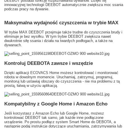
DEEBOT posiada funkcję rozpoznawania dywanów.
Dzięki tej
innowacyjnej technologii DEEBOT automatycznie zwiększa moc ssania
podczas pracy na dywanie.
Maksymalna wydajność czyszczenia w trybie MAX
W trybie MAX DEEBOT przejmuje także trudne do czyszczenia brudy i
eliminuje je bez wysiłku.
W tym trybie DEEBOT zwiększa nawet
dwukrotnie siłę ssania i działa na twardych podłogach, a także na
dywanach.
Kontroluj DEEBOTA zawsze i wszędzie
Dzięki aplikacji ECOVACS Home możesz kontrolować i monitorować
robota w dowolnym momencie.
Uruchamiaj, zatrzymuj, programuj,
monitoruj lub ustawiaj obszary do czyszczenia - nie ma problemu z tą
prostą, łatwą w użyciu aplikacją.
Kompatybilny z Google Home i Amazon Echo
Jeśli korzystasz z Amazon Echo lub Google Home, możesz
kontrolować DEEBOT tak samo, jak każde inne podłączone
urządzenie.
Po prostu podłącz system Smart Home do DEBOTA, a
następnie podaj instrukcje dotyczące uruchamiania, zatrzymywania lub