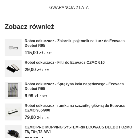
GWARANCJA 2 LATA
Zobacz również
Robot odkurzacz - Zbiornik, pojemnik na kurz do Ecovacs
Deebot R95
115,00 zł
/
szt.
Robot odkurzacz - Filtr do Ecovacs OZMO 610
29,00 zł
/
szt.
Robot odkurzacz - Sprężyna koła napędowego - Ecovacs
Deebot R95
9,99 zł
/
szt.
Robot odkurzacz - ramka na szczotkę główną do Ecovacs
OZMO 905/900
79,00 zł
/
szt.
OZMO PRO MOPPING SYSTEM -do ECOVACS DEEBOT OZMO
T8, T8+,T8 AIVI