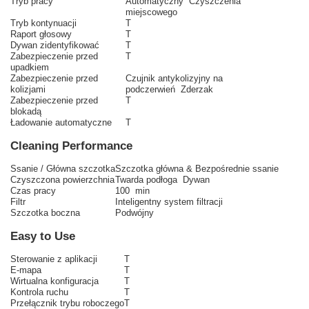
Tryb pracy
Automatyczny Czyszczenia
miejscowego
Tryb kontynuacji
T
Raport głosowy
T
Dywan zidentyfikować
T
Zabezpieczenie przed
T
upadkiem
Zabezpieczenie przed
Czujnik antykolizyjny na
kolizjami
podczerwień Zderzak
Zabezpieczenie przed
T
blokadą
Ładowanie automatyczne
T
Cleaning Performance
Ssanie / Główna szczotka
Szczotka główna & Bezpośrednie ssanie
Czyszczona powierzchnia
Twarda podłoga Dywan
Czas pracy
100 min
Filtr
Inteligentny system filtracji
Szczotka boczna
Podwójny
Easy to Use
Sterowanie z aplikacji
T
E-mapa
T
Wirtualna konfiguracja
T
Kontrola ruchu
T
Przełącznik trybu roboczego
T