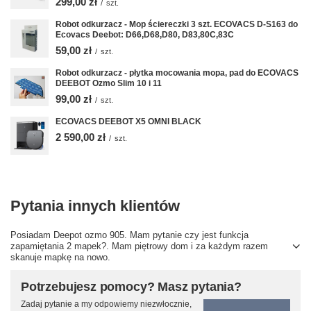
299,00 zł
/
szt.
Robot odkurzacz - Mop ściereczki 3 szt. ECOVACS D-S163 do
Ecovacs Deebot: D66,D68,D80, D83,80C,83C
59,00 zł
/
szt.
Robot odkurzacz - płytka mocowania mopa, pad do ECOVACS
DEEBOT Ozmo Slim 10 i 11
99,00 zł
/
szt.
ECOVACS DEEBOT X5 OMNI BLACK
2 590,00 zł
/
szt.
Pytania innych klientów
Posiadam Deepot ozmo 905. Mam pytanie czy jest funkcja
zapamiętania 2 mapek?. Mam piętrowy dom i za każdym razem
skanuje mapkę na nowo.
Potrzebujesz pomocy? Masz pytania?
Zadaj pytanie a my odpowiemy niezwłocznie,