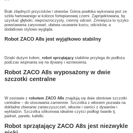
Brak zbędnych przycisków i otworów. Górna powłoka wykonana jest ze
szkła hartowanego w kolorze fortepianowej czerni. Zaprojektowana, by
uzyskać głęboki, nieprzezroczysty, ciemny odcień. Zmniejsza to ryzyko
powstawania zarysowań, ułatwia usuwanie kurzu, odcisków, a
dodatkowo stylowo wygląda.
Robot ZACO A8s jest wyjątkowo stabilny
Dzięki dużym kołom,
robot sprzątający
stabilnie przylega do podłoża
podczas wspinania się na dywany i wzniesienia.
Robot ZACO A8s wyposażony w dwie
szczotki centralne
W zestawie z
robotem ZACO A8s
znajdują się dwie obrotowe szczotki
centralne – do stosowania zamiennie. Szczotka z włosiem pozwala na
dokładne zbieranie zanieczyszczeń, włosów i sierści z dywanów i
wykładzin. Szczotka silikonowa idealnie czyści podłogi twarde tj.
parkiet, panele, kafelki.
Robot sprzątający ZACO A8s jest niezwykle
niski