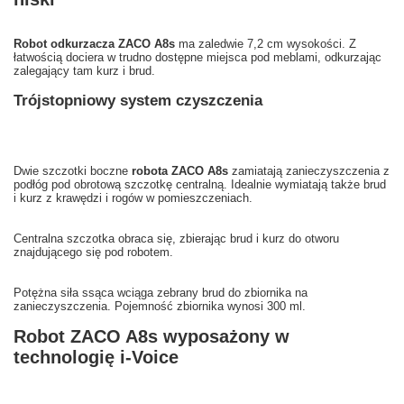
Robot odkurzacza ZACO A8s
ma zaledwie 7,2 cm wysokości. Z
łatwością dociera w trudno dostępne miejsca pod meblami, odkurzając
zalegający tam kurz i brud.
Trójstopniowy system czyszczenia
Dwie szczotki boczne
robota ZACO A8s
zamiatają zanieczyszczenia z
podłóg pod obrotową szczotkę centralną. Idealnie wymiatają także brud
i kurz z krawędzi i rogów w pomieszczeniach.
Centralna szczotka obraca się, zbierając brud i kurz do otworu
znajdującego się pod robotem.
Potężna siła ssąca wciąga zebrany brud do zbiornika na
zanieczyszczenia. Pojemność zbiornika wynosi 300 ml.
Robot ZACO A8s wyposażony w
technologię i-Voice