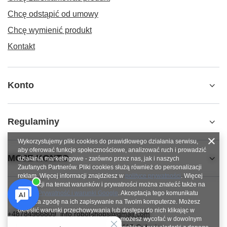
Chcę odstąpić od umowy
Chcę wymienić produkt
Kontakt
Konto
Regulaminy
Wykorzystujemy pliki cookies do prawidłowego działania serwisu,
aby oferować funkcje społecznościowe, analizować ruch i prowadzić
MOJE KONTO
działania marketingowe - zarówno przez nas, jak i naszych
Zaufanych Partnerów. Pliki cookies służą również do personalizacji
reklam. Więcej informacji znajdziesz w
polityce prywatności
. Więcej
informacji na temat warunków i prywatności można znaleźć także na
stronie
Prywatność i warunki Google
. Akceptacja tego komunikatu
oznacza zgodę na ich zapisywanie na Twoim komputerze. Możesz
określić warunki przechowywania lub dostępu do nich klikając w
+48784966809
info.robotshops@gmail.com
zakładkę „Konfiguracja zgód”. Zgodę możesz wycofać w dowolnym