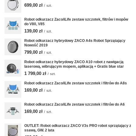
699,00 zł
/
szt.
Robot odkurzacz Zaco/iLife zestaw szczotek, filtrów i mopów
do V80, V85
139,00 zł
/
szt.
Robot odkurzacz hybrydowy ZACO A4s Robot Sprzątający
Nowość 2019
799,00 zł
/
szt.
Robot odkurzacz hybrydowy ZACO A10 robot z nawigacją
laserową, wibrującym mopem, aplikacją + Gratis blue star
1 799,00 zł
/
szt.
Robot odkurzacz Zaco/iLife zestaw szczotek i filtrów do A8s
169,00 zł
/
szt.
Robot odkurzacz Zaco/iLife zestaw szczotek i filtrów do A6
169,00 zł
/
szt.
OUTLET: Robot odkurzacz ZACO V3s PRO robot sprzątający z
ssawą, GW. 2 lata