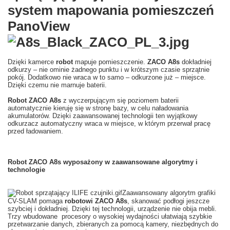
system mapowania pomieszczeń
PanoView
Dzięki kamerce
robot
mapuje pomieszczenie.
ZACO A8s
dokładniej
odkurzy – nie ominie żadnego punktu i w krótszym czasie sprzątnie
pokój. Dodatkowo nie wraca w to samo – odkurzone już – miejsce.
Dzięki czemu nie marnuje baterii.
Robot ZACO A8s
z wyczerpującym się poziomem baterii
automatycznie kieruję się w stronę bazy, w celu naładowania
akumulatorów. Dzięki zaawansowanej technologii ten wyjątkowy
odkurzacz automatyczny wraca w miejsce, w którym przerwał pracę
przed ładowaniem.
Robot ZACO A8s wyposażony w zaawansowane algorytmy i
technologie
Zaawansowany algorytm grafiki
CV-SLAM pomaga
robotowi ZACO A8s
, skanować podłogi jeszcze
szybciej i dokładniej. Dzięki tej technologii, urządzenie nie obija mebli.
Trzy wbudowane procesory o wysokiej wydajności ułatwiają szybkie
przetwarzanie danych, zbieranych za pomocą kamery, niezbędnych do