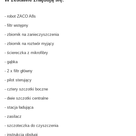
- robot ZACO A8s
- filtr wstępny
- zbiornik na zanieczyszczenia
- zbiornik na roztwór myjący
- ściereczka z mikrofibry
- gąbka
- 2 x filtr główny
- pilot sterujący
- cztery szczotki boczne
- dwie szczotki centralne
- stacja ładująca
- zasilacz
- szczoteczka do czyszczenia
- instrukcja obsługi