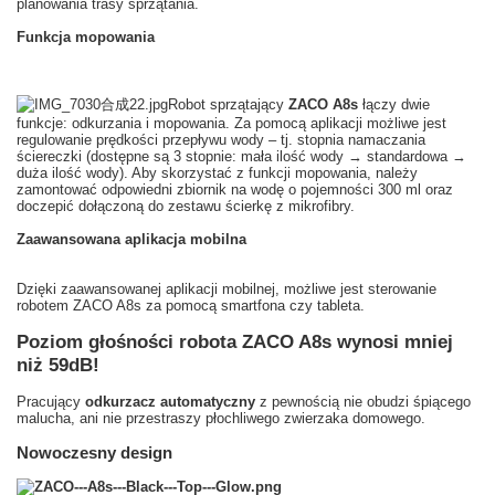
planowania trasy sprzątania.
Funkcja mopowania
Robot sprzątający
ZACO A8s
łączy dwie
funkcje: odkurzania i mopowania. Za pomocą aplikacji możliwe jest
regulowanie prędkości przepływu wody – tj. stopnia namaczania
ściereczki (dostępne są 3 stopnie: mała ilość wody → standardowa →
duża ilość wody). Aby skorzystać z funkcji mopowania, należy
zamontować odpowiedni zbiornik na wodę o pojemności 300 ml oraz
doczepić dołączoną do zestawu ścierkę z mikrofibry.
Zaawansowana aplikacja mobilna
Dzięki zaawansowanej aplikacji mobilnej, możliwe jest sterowanie
robotem ZACO A8s za pomocą smartfona czy tableta.
Poziom głośności robota ZACO A8s wynosi mniej
niż 59dB!
Pracujący
odkurzacz automatyczny
z pewnością nie obudzi śpiącego
malucha, ani nie przestraszy płochliwego zwierzaka domowego.
Nowoczesny design