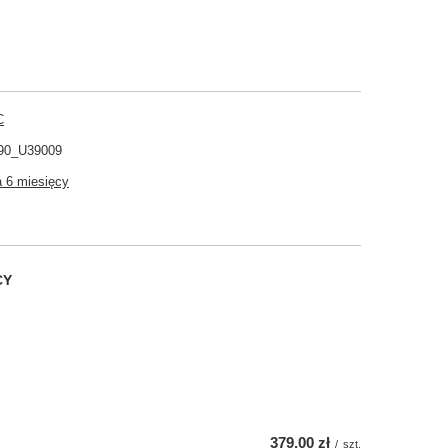
C
90_U39009
 6 miesięcy
CY
379,00 zł
/
szt.