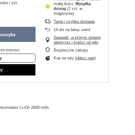
rutto
/
szt.
małej ilości
Wysyłka
dzisiaj
(2 szt. w
magazynie)
Tania i szybka dostawa
14
dni na łatwy zwrot
koszyka
Sprawdź, w którym sklepie
obejrzysz i kupisz od ręki
kże poprzez:
Bezpieczne zakupy
Kup na raty (
oblicz ratę
)
Akumulator Li-iOn 2600 mAh