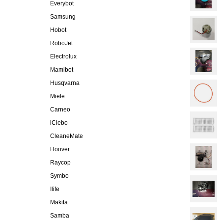
Everybot
Samsung
Hobot
RoboJet
Electrolux
Mamibot
Husqvarna
Miele
Carneo
iClebo
CleaneMate
Hoover
Raycop
Symbo
Ilife
Makita
Samba