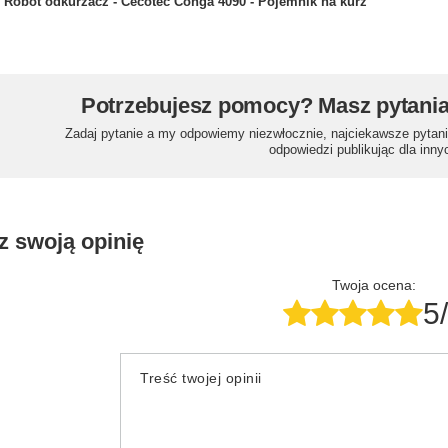
Robot odkurzacz - Cecotec Conga 4090 - Pojemnik na kurz
Potrzebujesz pomocy? Masz pytani
Zadaj pytanie a my odpowiemy niezwłocznie, najciekawsze pytani
odpowiedzi publikując dla inny
z swoją opinię
Twoja ocena:
5
Treść twojej opinii