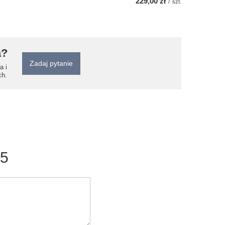
229,00 zł
/
szt.
a?
Zadaj pytanie
a i
ch.
/5