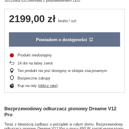
Szczotka szczelinowa z podświetleniem LED
2199,00 zł
brutto
/
szt.
Powiadom o dostępności
Produkt niedostępny
14
dni na łatwy zwrot
Ten produkt nie jest dostępny w sklepie stacjonarnym
Bezpieczne zakupy
Kup na raty (
oblicz ratę
)
Bezprzewodowy odkurzacz pionowy Dreame V12
Pro
Teraz z łatwością zadbasz o porządek w całym domu. Bezprzewodowy
odkurzacz pionowy Dreame V12 Pro o mocy 650 W został wyposażony