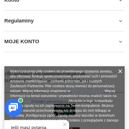
Konto
Regulaminy
MOJE KONTO
Wykorzystujemy pliki cookies do prawidłowego działania serwisu,
+48784966809
info.robotshops@gmail.com
aby oferować funkcje społecznościowe, analizować ruch i prowadzić
SUPERROBOT
,
ul. Parkowa 27
,
64-117
Gołanice
działania marketingowe - zarówno przez nas, jak i naszych
Zaufanych Partnerów. Pliki cookies służą również do personalizacji
reklam. Więcej informacji znajdziesz w
polityce prywatności
. Więcej
informacji na temat warunków i prywatności można znaleźć także na
stronie
Prywatność i warunki Google
. Akceptacja tego komunikatu
W sklepie prezentujemy ceny brutto (z VAT).
oznacza zgodę na ich zapisywanie na Twoim komputerze. Możesz
określić warunki przechowywania lub dostępu do nich klikając w
zakładkę „Konfiguracja zgód”. Zgodę możesz wycofać w dowolnym
momencie poprzez usunięcie plików cookies z przeglądarki z danego
urządzenia końcowego.