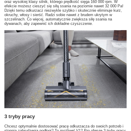
oraz wysokiej klasy silnik, którego prędkość sięga 160 000 rpm. W
efekcie możesz cieszyć się siłą ssania na poziomie nawet 32 000 Pa!
Dzięki temu odkurzacz niezwykle szybko i skutecznie eliminuje kurz,
okruchy, włosy i sierść. Radzi sobie nawet z brudem ukrytym w
szczelinach. Co więcej, automatycznie zwiększa siłę ssania na
dywanach, aby zapewnić ich dokładne czyszczenie.
3 tryby pracy
Chcesz optymalnie dostosować pracę odkurzacza do swoich potrzeb i
stopnia zabrudzenia podłogi? To możliwe! V12 Pro oferuje 3 tryby pracy