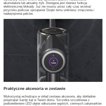
akumulatora lub aktualny tryb. Dostępna jest również funkcja
elektronicznej blokady. Już nie musisz przez cały czas wciskać
przycisku podczas sprzątania! Dzięki temu unikniesz zmęczenia i
nadwyrężenia palców.
Praktyczne akcesoria w zestawie
Wykorzystaj wchodzące w skład zestawu akcesoria, aby dokładnie
posprzątać każdy kąt w Twoim domu. Szczotka szczelinowa z
podświetleniem LED ułatwi odkurzanie wąskich, ciemnych zakamarków