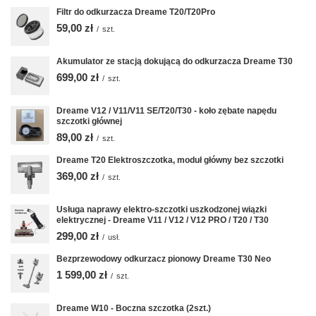
Filtr do odkurzacza Dreame T20/T20Pro
59,00 zł
/
szt.
Akumulator ze stacją dokującą do odkurzacza Dreame T30
699,00 zł
/
szt.
Dreame V12 / V11/V11 SE/T20/T30 - koło zębate napędu
szczotki głównej
89,00 zł
/
szt.
Dreame T20 Elektroszczotka, moduł główny bez szczotki
369,00 zł
/
szt.
Usługa naprawy elektro-szczotki uszkodzonej wiązki
elektrycznej - Dreame V11 / V12 / V12 PRO / T20 / T30
299,00 zł
/
usł.
Bezprzewodowy odkurzacz pionowy Dreame T30 Neo
1 599,00 zł
/
szt.
Dreame W10 - Boczna szczotka (2szt.)