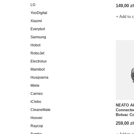
LG
149,00 zł
YooDigital
+ Add to 
Xiaomi
Everybot
Samsung
Hobot
RoboJet
Electrolux
Mamibot
Husqvarna
Miele
Carneo
iClebo
NEATO Ak
CleaneMate
Connected
Botvac C
Hoover
259,00 zł
Raycop