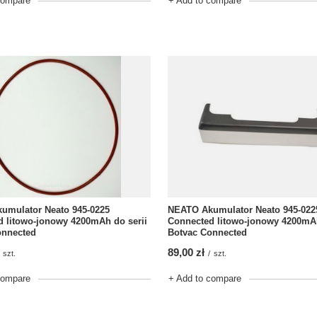
compare
+ Add to compare
umulator Neato 945-0225
NEATO Akumulator Neato 945-022
 litowo-jonowy 4200mAh do serii
Connected litowo-jonowy 4200mAh
onnected
Botvac Connected
89,00 zł
szt.
/
szt.
compare
+ Add to compare