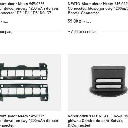
NEATO Akumulator Neato 945-022
umulator Neato 945-0225
Connected litowo-jonowy 4200mAh
 litowo-jonowy 4200mAh do serii
Botvac Connected
nnected/ D3 / D4 / D5/ D6/ D7
59,00 zł
/
szt.
/
szt.
+ Add to compare
compare
umulator Neato 945-0225
Robot odkurzacz NEATO 945-0198
 litowo-jonowy 4200mAh do serii
główna Combo do serii Botvac,
onnected
D,Connected