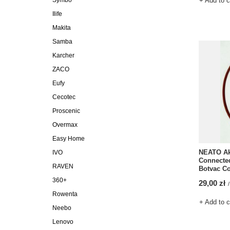
Symbo
+ Add to 
Ilife
Makita
Samba
Karcher
ZACO
Eufy
Cecotec
Proscenic
Overmax
Easy Home
NEATO Ak
IVO
Connected
RAVEN
Botvac C
360+
29,00 zł
/
Rowenta
+ Add to 
Neebo
Lenovo