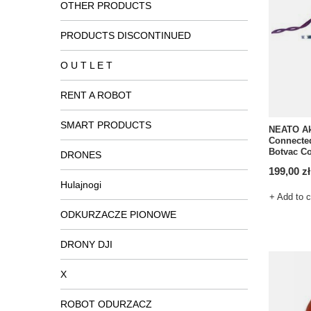
OTHER PRODUCTS
PRODUCTS DISCONTINUED
O U T L E T
RENT A ROBOT
SMART PRODUCTS
NEATO Ak
Connected
Botvac C
DRONES
199,00 zł
Hulajnogi
+ Add to 
ODKURZACZE PIONOWE
DRONY DJI
X
ROBOT ODURZACZ