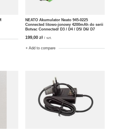
M
NEATO Akumulator Neato 945-0225
Connected litowo-jonowy 4200mAh do serii
Botvac Connected/ D3 / D4 / D5/ D6/ D7
199,00 zł
/
szt.
+ Add to compare