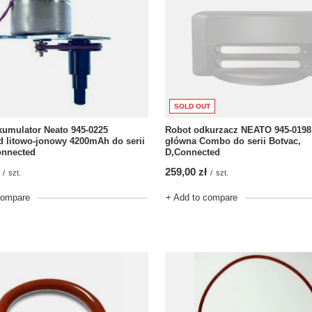
SOLD OUT
umulator Neato 945-0225
Robot odkurzacz NEATO 945-0198
 litowo-jonowy 4200mAh do serii
główna Combo do serii Botvac,
onnected
D,Connected
259,00 zł
/
szt.
/
szt.
compare
+ Add to compare