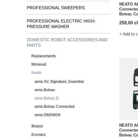
NEATO Ak
PROFESSIONAL SWEEPERS
Connected
Botvac Co
PROFESSIONAL ELECTRIC HIGH-
259,00 zł
PRESSURE WASHER
+ Add to 
DOMESTIC ROBOT ACCESSORIES AND
PARTS
Replacements
Moneual
Neato
seria XV, Signature, Essential
seria Botvac
seria Botvac D
seria Botvac Connected
seria D8/D9/D9
NEATO Ak
IRobot
Connected
Ecovacs
Botvac C