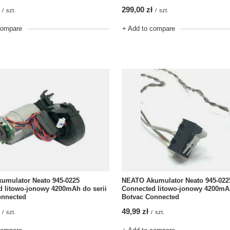
299,00 zł
/
szt.
/
szt.
compare
+ Add to compare
umulator Neato 945-0225
NEATO Akumulator Neato 945-022
 litowo-jonowy 4200mAh do serii
Connected litowo-jonowy 4200mAh
onnected
Botvac Connected
49,99 zł
/
szt.
/
szt.