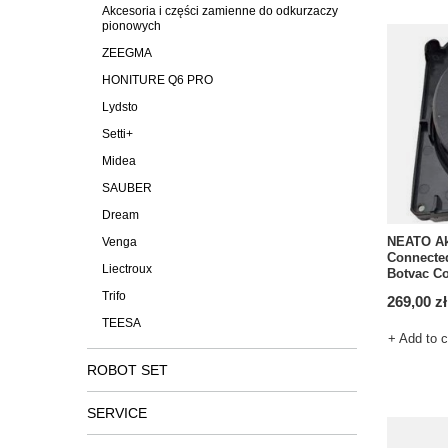
Akcesoria i części zamienne do odkurzaczy
pionowych
ZEEGMA
HONITURE Q6 PRO
Lydsto
Setti+
Midea
SAUBER
Dream
NEATO Ak
Venga
Connected
Liectroux
Botvac C
Trifo
269,00 zł
TEESA
+ Add to 
ROBOT SET
SERVICE