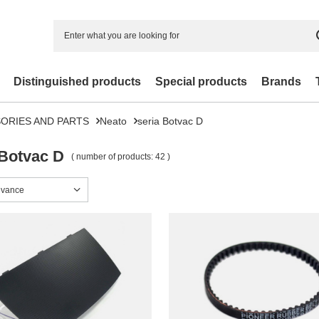
Distinguished products
Special products
Brands
ORIES AND PARTS
Neato
seria Botvac D
 Botvac D
( number of products:
42
)
sorting
evance