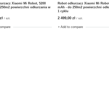
urzacz Xiaomi Mi Robot, 5200
Robot odkurzacz Xiaomi Mi Robot
 250m2 powierzchni odkurzania w
mAh - do 250m2 powierzchni odk
1 cyklu
zł
2 499,00 zł
/
szt.
/
szt.
compare
+ Add to compare