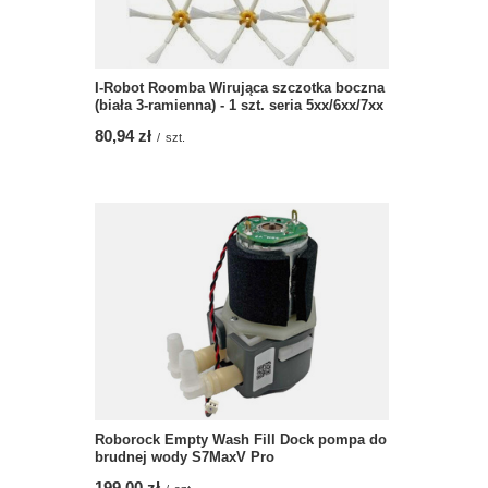
I-Robot Roomba Wirująca szczotka boczna
(biała 3-ramienna) - 1 szt. seria 5xx/6xx/7xx
80,94 zł
/
szt.
Roborock Empty Wash Fill Dock pompa do
brudnej wody S7MaxV Pro
199,00 zł