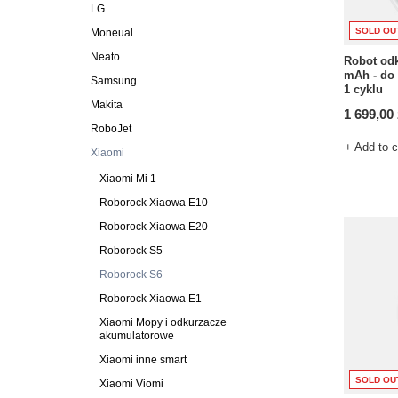
LG
SOLD OU
Moneual
Neato
Robot odk
mAh - do
Samsung
1 cyklu
Makita
1 699,00 
RoboJet
+ Add to 
Xiaomi
Xiaomi Mi 1
Roborock Xiaowa E10
Roborock Xiaowa E20
Roborock S5
Roborock S6
Roborock Xiaowa E1
Xiaomi Mopy i odkurzacze
akumulatorowe
Xiaomi inne smart
SOLD OU
Xiaomi Viomi