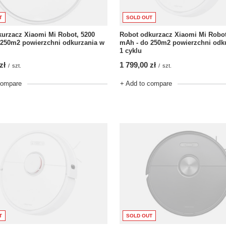
T
SOLD OUT
urzacz Xiaomi Mi Robot, 5200
Robot odkurzacz Xiaomi Mi Robot
 250m2 powierzchni odkurzania w
mAh - do 250m2 powierzchni odk
1 cyklu
zł
1 799,00 zł
/
szt.
/
szt.
compare
+ Add to compare
T
SOLD OUT