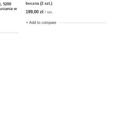
boczna (2 szt.)
, 5200
urzania w
199,00 zł
/
szt.
+ Add to compare