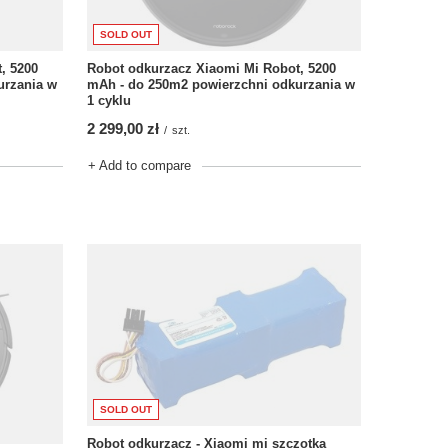
SOLD OUT
, 5200
Robot odkurzacz Xiaomi Mi Robot, 5200
urzania w
mAh - do 250m2 powierzchni odkurzania w
1 cyklu
2 299,00 zł
/
szt.
+ Add to compare
SOLD OUT
Robot odkurzacz - Xiaomi mi szczotka