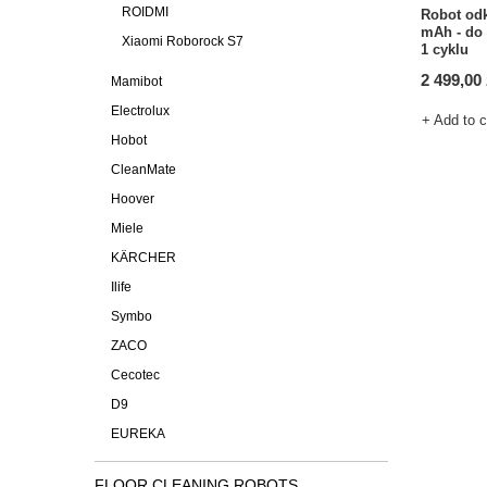
ROIDMI
Robot odk
mAh - do
Xiaomi Roborock S7
1 cyklu
2 499,00 
Mamibot
Electrolux
+ Add to 
Hobot
CleanMate
Hoover
Miele
KÄRCHER
Ilife
Symbo
ZACO
Cecotec
D9
EUREKA
FLOOR CLEANING ROBOTS