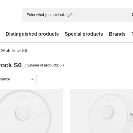
Distinguished products
Special products
Brands
Roborock S6
ock S6
( number of products:
6
)
sorting
evance