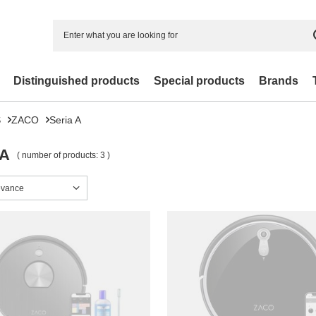
Distinguished products
Special products
Brands
S
ZACO
Seria A
 A
( number of products:
3
)
sorting
evance