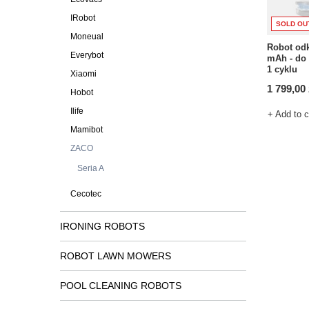
IRobot
SOLD OU
Moneual
Robot odk
Everybot
mAh - do
1 cyklu
Xiaomi
1 799,00 
Hobot
Ilife
+ Add to 
Mamibot
ZACO
Seria A
Cecotec
IRONING ROBOTS
ROBOT LAWN MOWERS
POOL CLEANING ROBOTS