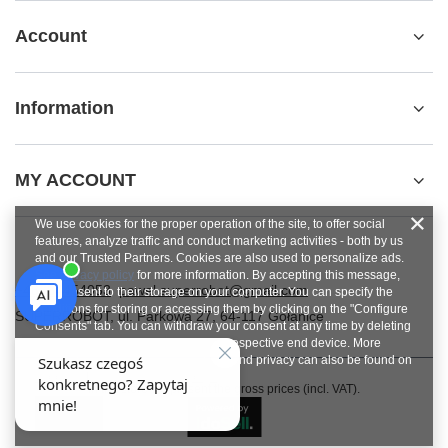
Account
Information
MY ACCOUNT
We use cookies for the proper operation of the site, to offer social
features, analyze traffic and conduct marketing activities - both by us
and our Trusted Partners. Cookies are also used to personalize ads.
See
privacy policy
for more information. By accepting this message,
+48784454053
pawel.superrobot@gmail.com
you consent to their storage on your computer. You can specify the
conditions for storing or accessing them by clicking on the "Configure
SUPERROBOT
,
ul. Parkowa 27
,
64-117
Gołanice
Consents" tab. You can withdraw your consent at any time by deleting
cookies from your browser from the respective end device. More
information on terms and conditions and privacy can also be found on
Google's Privacy and Terms page
.
In the store we present the gross prices (incl. VAT).
Close