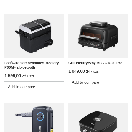
Lodówka samochodowa Hcalory
Grill elektryczny MOVA IG20 Pro
P60M+ z bluetooth
1 049,00 zł
/
szt.
1 599,00 zł
/
szt.
+ Add to compare
+ Add to compare