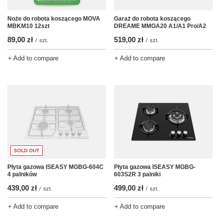
Noże do robota koszącego MOVA
Garaż do robota koszącego
MBKM10 12szt
DREAME MMGA20 A1/A1 Pro/A2
89,00 zł
519,00 zł
/
szt.
/
szt.
+ Add to compare
+ Add to compare
SOLD OUT
Płyta gazowa ISEASY MGBG-604C
Płyta gazowa ISEASY MGBG-
4 palników
603S2R 3 palniki
439,00 zł
499,00 zł
/
szt.
/
szt.
+ Add to compare
+ Add to compare