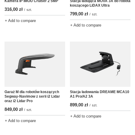
Kamera IP IMOU Cruiser 2 5MP
Stacja ładująca MOVA 3A do robota
koszącego LiDAX Ultra
316,00 zł
/
szt.
799,00 zł
/
szt.
+ Add to compare
+ Add to compare
Garaż M dla robotów koszących
Stacja ładowania DREAME MCA10
Segway-Navimow z serii i2 Lidar
A1 Pro/A2 3A
oraz i2 Lidar Pro
899,00 zł
/
szt.
849,00 zł
/
szt.
+ Add to compare
+ Add to compare