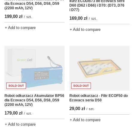
kurz ECODB73 do Ecovacs serii
dla Ecovacs D54, D56, D58, D59
D60 (D62 i D66) i D70: (D73, D76
(2200 mAh, 12V)
i D77)
199,00 zł
/
szt.
169,00 zł
/
szt.
+ Add to compare
+ Add to compare
SOLD OUT
SOLD OUT
Robot odkurzacz Akumulator BP56
Robot odkurzacz - Filtr ECOF50 do
dla Ecovacs D54, D56, D58, D59
Ecovacs seria D50
(2200 mAh, 12V)
29,00 zł
/
szt.
179,00 zł
/
szt.
+ Add to compare
+ Add to compare