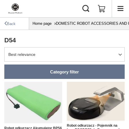
Home page
DOMESTIC ROBOT ACCESSORIES AND 
Back
D54
Change sorting
Best relevance
Category filter
Robot odkurzacz - Pojemnik na
Robot odkurzacz Akumulator BP56