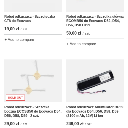
Robot odkurzacz - Szczoteczka
Robot odkurzacz - Szczotka główna
CT8 do Ecovacs
ECOMB50 do Ecovacs D52, D54,
D56, D58 i D59
19,00 zł
/
szt.
59,00 zł
/
szt.
+ Add to compare
+ Add to compare
SOLD OUT
Robot odkurzacz - Szczotka
Robot odkurzacz Akumulator BP59
boczna ECOSB50 do Ecovacs D54,
dla Ecovacs D54, D56, D58, D59
D56, D58, D59 - 2 szt.
(2100 mAh, 12V) Li-ion
29,00 zł
249,00 zł
/
szt.
/
szt.