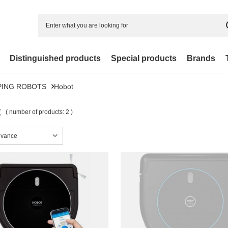
Distinguished products
Special products
Brands
PING ROBOTS
Hobot
t
( number of products:
2
)
sorting
evance